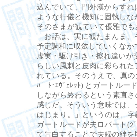
込んでいて、門外漢からすれ
ような行儀と機知に固執しな
そのさまが観ていて優雅でも
お話は、実に観たまんま、
予定調和に収斂していくなか
虚実・駆け引き・擦れ違いが
らしい風刺と皮肉に彩られた
れている。そのうえで、真の
ﾊﾟｰﾄ･ｴｳﾞｪﾚｯﾄ) とガートルー
しながら終わるという素直さ
感じだ。そういう意味では、
はじまり。」というのは、字
ガートルードが夫ロバート(ｼﾞｪ
て告白することで夫婦の絆を取