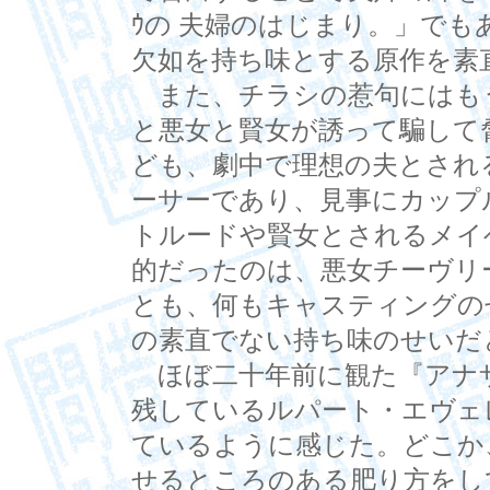
ｳの 夫婦のはじまり。」で
欠如を持ち味とする原作を素
また、チラシの惹句にはもう
と悪女と賢女が誘って騙して
ども、劇中で理想の夫とされ
ーサーであり、見事にカップ
トルードや賢女とされるメイベル(
的だったのは、悪女チーヴリー夫人
とも、何もキャスティングの
の素直でない持ち味のせいだ
ほぼ二十年前に観た『アナ
残しているルパート・エヴェ
ているように感じた。どこか
せるところのある肥り方をし