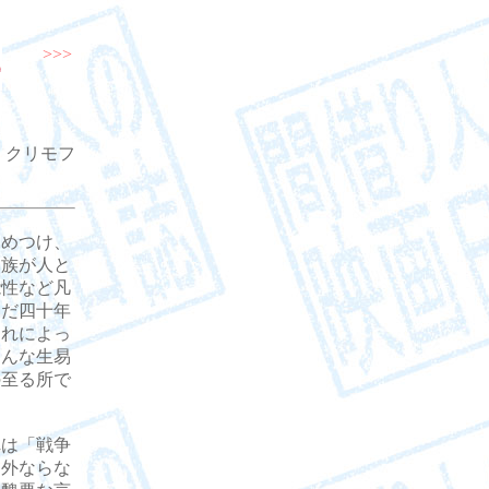
>>>
・クリモフ
めつけ、
民族が人と
能性など凡
まだ四十年
それによっ
そんな生易
の至る所で
は「戦争
に外ならな