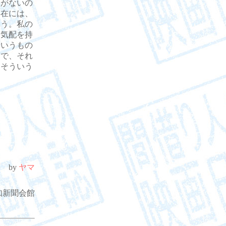
いがないの
存在には、
ろう。私の
る気配を持
というもの
えで、それ
。そういう
by
ヤマ
. 高知新聞会館