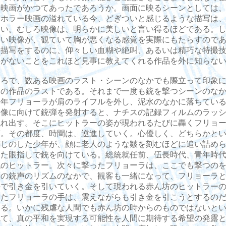
争映画がかつてあったであろうか。画面に映るシーンとしては
やホラー映画の溢れている今、どぎついと感じるような描写は
ない。むしろ映像は、明らかに美しいと言い得るほどである。
しい映像が、観ていて胸が悪くなる感覚を実際にもたらすので
な描写をするのに、仰々しい血糊や絶叫、あるいは精巧な特撮
要がないことをこれほど見事に教えてくれる作品を外に知らな
ろで、数ある映画のラスト・シーンのなかでも際立って印象に
この作品のラストである。それまで一度も銃を撃つシーンのな
少年フリョーラが肩のライフルを外し、泥水のなかに落ちてい
肖像に向けて銃弾を発射すると、ナチスの記録フィルムのラッ
流れ出す。そこにヒットラーの姿が現われるたびに轟くフリョ
声。その都度、時間は、逆進していく。心優しく、どちらかと
感じのした少年が、顔に老人のような皺を刻むほどに追い詰め
えた眼指しで銃を向けている。総統就任前、伍長時代、青年時
代のヒットラー。次々に撃ったフリョーラは、ここでも撃つの
この銃声のリズムのなかで、観客も一緒になって、フリョーラ
かで引き金を引いていく。そして現われる赤ん坊のヒットラー
けたフリョーラの手は、震えながらも引き金を引こうとするの
終る。いかに残虐な人間でも赤ん坊の時からのものではないと
観て、真の平和を実現する可能性を人間に期待する希望の発露