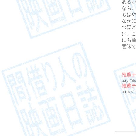
ある
なら
もは
なか
つほ
は、
にも
意味
推薦
http://d
推薦
https:/