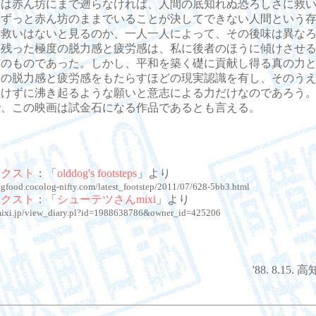
いは赤ん坊にまで遡らなければ、人間の底知れぬ恐ろしさに救
、ずっと赤ん坊のままでいることが決してできない人間という
や救いはないと見るのか、一人一人によって、その後味は異な
に残った極度の脱力感と疲労感は、私に後者のほうに傾けさせ
どのものであった。しかし、平和を築く礎に貢献し得る真の力
この脱力感と疲労感をもたらすほどの現実認識を有し、そのう
負けずに沸き起るような願いと意志による力だけなのであろう
で、この映画は試金石になる作品であるとも言える。
テクスト
：「
olddog's footsteps
」より
ogfood.cocolog-nifty.com/latest_footstep/2011/07/628-5bb3.html
テクスト
：「
シューテツさんmixi
」より
/mixi.jp/view_diary.pl?id=1988638786&owner_id=425206
'88. 8.15