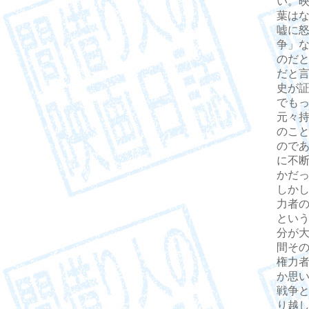
い。
葉は
嘘に
争」
のだ
だと
史が
でも
元々
のこ
ので
に不
かだ
しか
力者
とい
分が
間そ
権力
か思
戦争
り越