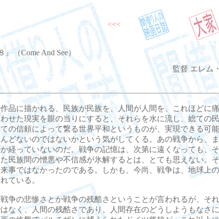
<<<
（Come And See）
監督 エレム
作品に描かれる、民族が民族を、人間が人間を、これほどに痛
負わせた現実を眼の当りにすると、それらを水に流し、総ての
しての信頼によって繋る世界平和というものが、実現できる可
とんどないのではないかという気がしてくる。あの戦争から、
しか経っていないのだ。戦争の記憶は、次第に遠くなっても、
いた民族間の憎悪や不信感が氷解するとは、とても思えない。
出来事ではなかったのである。しかも、今尚、戦争は、地球上
われている。
戦争の悲惨さとか戦争の残酷さということが言われるが、それ
ではなく、人間の残酷さであり、人間存在のどうしようもなさ