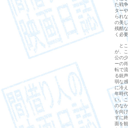
た戦
ター
られ
の美
残酷
く必
とこ
が、
公の
ーの
転で
る銃
弱な
に冷
年時
い。
のな
を向
ずに
面を