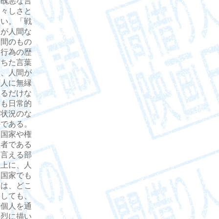
に醜悪な言
白々しさと
ない。「戦
悪が人間な
人間のもの
虐行為の歴
満ちた言葉
く、人間が
万人に無縁
いるだけな
ても日常的
な状況のな
のである。
、国家や権
牲者である
う言える部
以上に、人
、国家でも
には、どこ
にしても、
、個人を通
強烈に描い