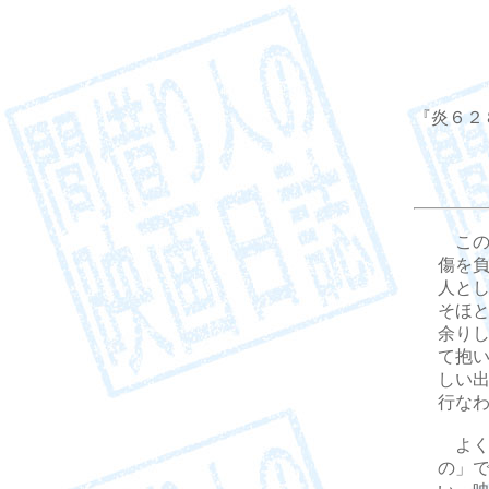
『炎６２８』
この
傷を
人と
そほ
余り
て抱
しい
行な
よく
の」