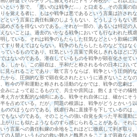
映画の終盤でパルチザンに捕えられたドイツ将校が、これ以上
ないという形で、「悪いのは戦争だ…」と口走る。その言葉の
怒りを覚える者に、もはや戦争は悪であるという言葉は許され
などという言葉に責任転嫁のしようもない、どうしようもない
と認めざるを得ないのである。それが一部の、あるいは特定の
言えないことは、過去のいかなる戦争においても行なわれた残
証明している。それは戦争のもたらした狂気などという欺瞞に
ってすり替えてはならない。戦争のもたらしたものなどではな
持っているものであり、狂気という言葉で異化しきれるほどに
とではないのである。潜在しているものを戦争が顕在化させて
ある。しかも、この顕在は、平和だと称される今の日本におい
断に見られることであり、敢て言うならば、戦争という圧倒的
ったから、圧倒的な形で顕在化されたというに過ぎないことな
し、昨今の平和運動と称される活動のなかでは、戦争の悲劇は
の企みによって起こるもので、兵士や庶民は、飽くまでその犠
う考え方が支配的な傾向にある。戦争それ自体には、確かにそ
大半を占めている。だが、問題の根源は、戦争がどうとかいう
のもののほうなのである。残虐行為に直接手を下しているのは
者でもないのである。そのことへの強い自覚を失った平和運動
い上がりにも似たようなものすら感じられることがある。それ
という言葉への責任転嫁の余地をこれほどに徹底して剥ぎ取り
しての人間というものの救い難さと醜悪さをここまで容赦なく