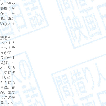
、スプラッ
、微塵も見
しかし、そ
ある。真に
技術など全
い。
残るの
かった主人
るヒットラ
シュが逆回
ーラの発す
いえば、ひ
られ、空ろ
代、更に少
を止めな
とともに心
の肖像。銃
だが、撃て
いうこの場
と見るか、