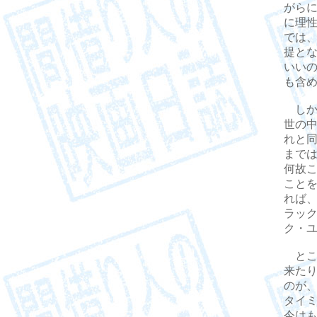
がら
に理
では
提と
いい
も含
しか
世の
れと
まで
何故
こと
れば
ラッ
ク・
とこ
来た
のが
タイ
今は