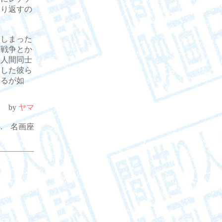
取り返すの
。
しまった
、戦争とか
な人間同士
出した彼ら
するが如
by
ヤマ
. 3. 名画座