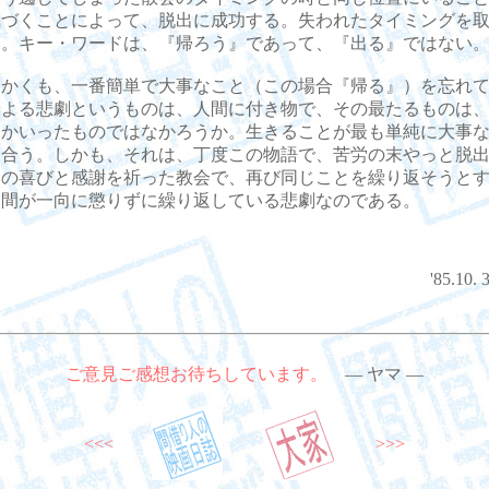
気づくことによって、脱出に成功する。失われたタイミングを
る。キー・ワードは、『帰ろう』であって、『出る』ではない
かくも、一番簡単で大事なこと（この場合『帰る』）を忘れて
による悲劇というものは、人間に付き物で、その最たるものは
とかいったものではなかろうか。生きることが最も単純に大事
し合う。しかも、それは、丁度この物語で、苦労の末やっと脱
その喜びと感謝を祈った教会で、再び同じことを繰り返そうと
人間が一向に懲りずに繰り返している悲劇なのである。
'85.10
ご意見ご感想お待ちしています。
― ヤマ ―
<<<
>>>