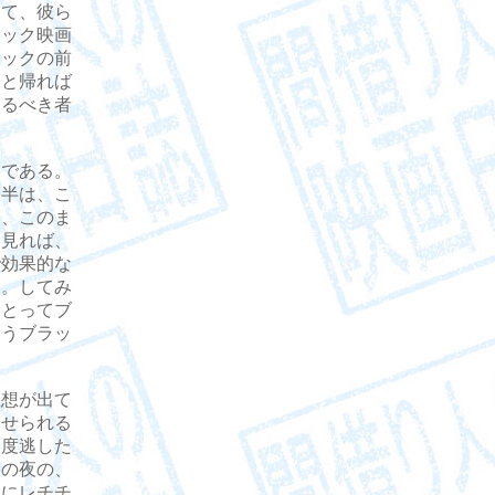
して、彼ら
ニック映画
ニックの前
さと帰れば
なるべき者
である。
大半は、こ
い、このま
ら見れば、
で効果的な
る。してみ
にとってブ
いうブラッ
想が出て
させられる
一度逃した
初の夜の、
とにレチチ