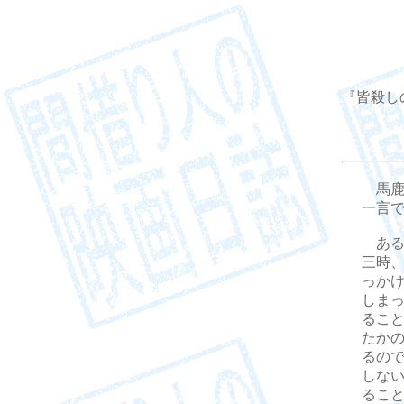
『皆殺しの天
馬鹿
一言
ある
三時
っか
しま
るこ
たか
るの
しな
るこ