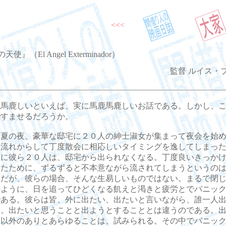
<<<
使』（El Angel Exterminador）
監督 ルイス・
馬鹿しいといえば、実に馬鹿馬鹿しいお話である。しかし、こ
ですませるだろうか。
夏の夜、豪華な邸宅に２０人の紳士淑女が集まって夜会を始め
、流れからして丁度散会に相応しいタイミングを逸してしまっ
けに彼ら２０人は、邸宅から出られなくなる。丁度良いきっか
ったために、ずるずると不本意ながら流されてしまうというの
とだが、彼らの場合、そんな生易しいものではない。まるで閉
のように、日を追ってひどくなる飢えと渇きと疲労とでパニッ
である。彼らは皆、外に出たい、出たいと言いながら、誰一人
い。出たいと思うことと出ようとすることとは違うのである。
と以外のありとあらゆることは、試みられる。その中でパニッ