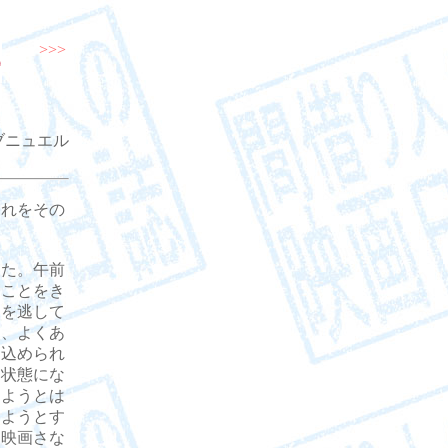
>>>
ブニュエル
れをその
た。午前
たことをき
けを逃して
は、よくあ
じ込められ
ク状態にな
出ようとは
出ようとす
ク映画さな