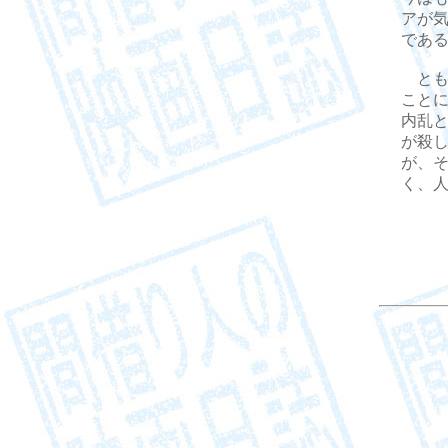
アが
であ
とも
こと
内乱
が殺
が、
く、