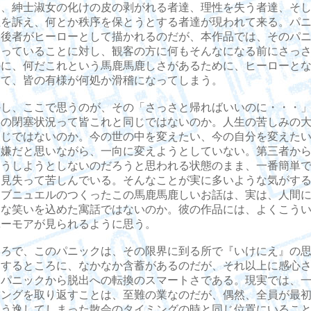
に、紳士淑女の化けの皮の剥がれる者達、理性を失う者達、そ
性を訴え、何とか秩序を保とうとする者達が現われて来る。パ
、後者がヒーローとして描かれるのだが、本作品では、そのパ
なっていることに対し、観客の方に何もそんなになる前にさっ
のに、何だこれという馬鹿馬鹿しさがあるために、ヒーローと
めて、皆の有様が何処か滑稽になってしまう。
し、ここで思うのが、その「さっさと帰ればいいのに・・・」
中の閉塞状況って皆これと同じではないのか。人生の苦しみの
同じではないのか。今の世の中を変えたい、今の自分を変えた
は嫌だと思いながら、一向に変えようとしていない。第三者か
こうしようとしないのだろうと思われる状態のまま、一番簡単
を見失って苦しんでいる。そんなことが実に多いような気がす
、ブニュエルのつくったこの馬鹿馬鹿しいお話は、実は、人間
クな笑いを込めた寓話ではないのか。彼の作品には、よくこう
ユーモアが見られるように思う。
ろで、このパニックは、その限界に到る所で『いけにえ』の思
りするところに、なかなか含蓄があるのだが、それ以上に感心
、パニックから脱出への転換のスマートさである。現実では、
ミングを取り返すことは、至難の業なのだが、偶然、全員が最
もう逸してしまった散会のタイミングの時と同じ位置にいるこ