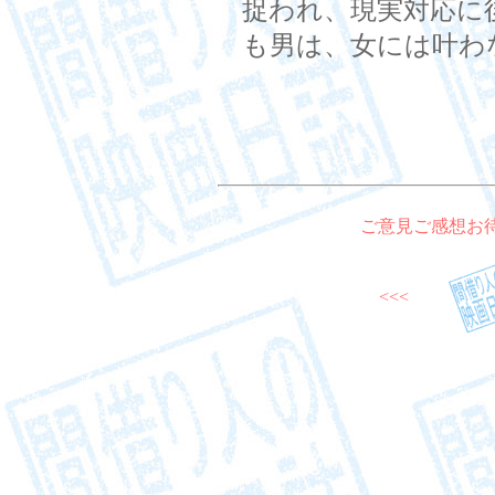
捉われ、現実対応に
も男は、女には叶わ
ご意見ご感想お
<<<