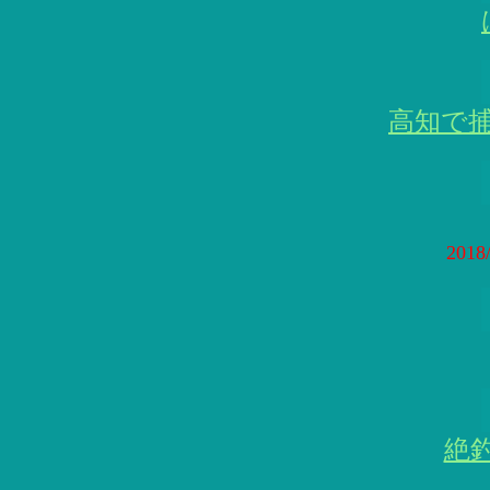
高知で
201
絶