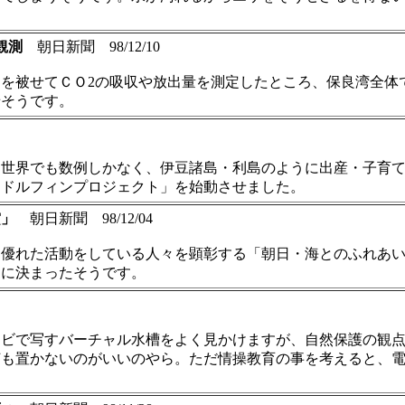
観測
朝日新聞 98/12/10
被せてＣＯ2の吸収や放出量を測定したところ、保良湾全体で１
せそうです。
は世界でも数例しかなく、伊豆諸島・利島のように出産・子育
島ドルフィンプロジェクト」を始動させました。
賞」
朝日新聞 98/12/04
る優れた活動をしている人々を顕彰する「朝日・海とのふれあ
」に決まったそうです。
レビで写すバーチャル水槽をよく見かけますが、自然保護の観
何も置かないのがいいのやら。ただ情操教育の事を考えると、