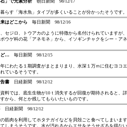
耳石」で元素分析
朝日新聞 98/12/17
で暮らす「海水魚」タイプが多くいることが分かったそうです
由来はどこから
毎日新聞 98/12/16
ラ、セジロ、トウアカのように特徴から名付けられていますが
ンポウゲ科の花「アネモネ」から、イソギンチャクをシー・ア
など…
毎日新聞 98/12/15
９年にわたる１期調査がまとまりまり、水深１万ｍに住むヨコ
されているそうです。
報告書
日経新聞 98/12/12
資料では、底生生物が10ｔ消失するが回復が期待されると、
ですから、何とか残してもらいたいものです。
要
日経新聞 98/12/12
ごの筋肉を利用してホタテガイなどを貝殻ごと食べてしまいま
ってしまうそうです。水が汚れるからエサをそうせざるを得な