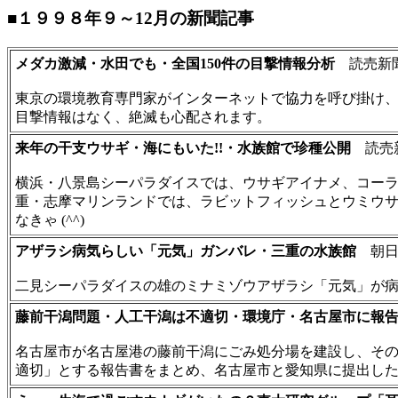
■１９９８年９～12月の新聞記事
メダカ激減・水田でも・全国150件の目撃情報分析
読売新聞 9
東京の環境教育専門家がインターネットで協力を呼び掛け
目撃情報はなく、絶滅も心配されます。
来年の干支ウサギ・海にもいた!!・水族館で珍種公開
読売新聞
横浜・八景島シーパラダイスでは、ウサギアイナメ、コー
重・志摩マリンランドでは、ラビットフィッシュとウミウ
なきゃ (^^)
アザラシ病気らしい「元気」ガンバレ・三重の水族館
朝日新聞
二見シーパラダイスの雄のミナミゾウアザラシ「元気」が
藤前干潟問題・人工干潟は不適切・環境庁・名古屋市に報
名古屋市が名古屋港の藤前干潟にごみ処分場を建設し、そ
適切」とする報告書をまとめ、名古屋市と愛知県に提出し