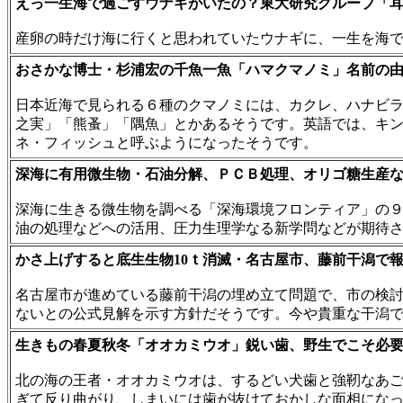
えっ一生海で過ごすウナギがいたの？東大研究グループ「
産卵の時だけ海に行くと思われていたウナギに、一生を海
おさかな博士・杉浦宏の千魚一魚「ハマクマノミ」名前の
日本近海で見られる６種のクマノミには、カクレ、ハナビ
之実」「熊蚤」「隅魚」とかあるそうです。英語では、キ
ネ・フィッシュと呼ぶようになったそうです。
深海に有用微生物・石油分解、ＰＣＢ処理、オリゴ糖生産
深海に生きる微生物を調べる「深海環境フロンティア」の
油の処理などへの活用、圧力生理学なる新学問などが期待
かさ上げすると底生生物10ｔ消滅・名古屋市、藤前干潟で
名古屋市が進めている藤前干潟の埋め立て問題で、市の検討
ないとの公式見解を示す方針だそうです。今や貴重な干潟
生きもの春夏秋冬「オオカミウオ」鋭い歯、野生でこそ必
北の海の王者・オオカミウオは、するどい犬歯と強靭なあ
ぎて反り曲がり、しまいには歯が抜けておかしな面相にな