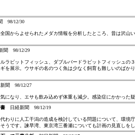
8/12/30
、全国からよせられたメダカ情報を分析したところ、昔は沢山
 98/12/29
ラルラビットフィッシュ、ダブルバードラビットフィッシュの
サギを展示。ウサギの名のつく魚は少なく飼育も難しいのばか
 98/12/27
病気になり、エサも飲み込めず体重も減少。感染症にかかった
告書
日経新聞 98/12/19
の代わりに人工干潟の造成を検討している問題について、環境
たそうです。諫早湾、東京湾三番瀬についても計画の見直しを