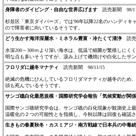
身障者のダイビング・自由な世界広げます
読売新聞 98/11
杉並区「東京ダイバーズ」では'96年以降22名のハンデ
ので障害者に向いているそうです。
どう生かす海洋深層水・ミネラル豊富・冷たくて清浄
読売新聞
水深200～300ｍより深い海水は、低温で細菌が繁殖し
明な点も多いそうですが、汲み上げて磯焼けや白化したサ
フロリダに越冬マナティ
読売新聞 98/11/15
絶滅の危機にひんしているフロリダマナティが越冬のため、
頭も死んでいるそうです。
サンゴ礁白化最悪規模・国際研究学会報告「気候変動が関
国際サンゴ礁研究学会は、サンゴ礁の白化現象が観測史上
温暖化の２つの可能性とを指摘し、今秋以降は回復も確認
生きもの春夏秋冬・カスミアジ・南方戦線で日本兵の中毒