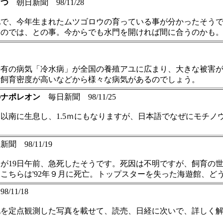
育つ
朝日新聞 98/11/28
池で、今年生まれたムツゴロウの育っている事が分かったそう
るのでは、との事。今からでも水門を開ければ間に合うのかも
特有の病気「冷水病」が全国の養殖アユに広まり、大きな被害
、飼育密度が高いなどから様々な病気があるのでしょう。
のナポレオン
毎日新聞 98/11/25
以南に生息し、1.5ｍにもなりますが、日本語でなぜにモチノ
 98/11/19
19日午前、急死したそうです。死因は不明ですが、飼育の世界最
ちらは'92年９月に死亡。トップスターを失った海遊館、どうする
11/18
化を定点観測した写真を載せて、読売、日経に次いで、詳しく