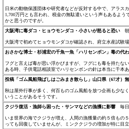
日米の動物保護団体や研究者などが反対する中で、アラス
1,700万円とも言われ、税金の無駄遣いという声もある
かと思うのですが。
大阪湾に毒ダコ・ヒョウモンダコ・小さいが怒ると恐い
朝日
大阪湾で初めてヒョウモンダコが確認され、府立水産試験
おさかな博士・杉浦宏の千魚一魚「ハリセンボン」毒の代
フグと言えば毒が思い浮かびますが、フグにも毒を持たな
ある時、子供電話相談室でハリセンボンの針は本当に千本あ
投稿「ゴム風船飛ばしはごみまき散らし」山口県（67才）
秋は屋外行事が多く、何百ものゴム風船を放つ企画も少な
いうことがあるそうです。
クジラ復活・漁師ら困った・サンマなどの漁獲に影響
毎日新聞
いま世界の海でクジラが増え、人間の漁獲量の約５倍もの５
っても回復していませんが、ミンククジラの増加が特に目