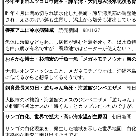
今年生まれムツゴロウ健在・諌早湾・大雨恵み淡水化後も
昨年４月に閉め切られ淡水化した長崎・諫早湾奥部の調整
され、えさのけい藻も生育し、潟土から塩分も溶出してい
養殖アユに冷水病猛威
読売新聞 98/11/27
魚体に潰瘍などを起こし病気が進むと衰弱死する、淡水魚
も白点病が有名ですが、養殖池ではヒーターが使えない？
おさかな博士・杉浦宏の千魚一魚「メガネモチノウオ」海
ナポレオンフィッシュこと、メガネモチノウオは、沖縄本島
に似てるからと想像してるそうです。
飼育最長3053日・遊ちゃん急死・海遊館ジンベエザメ
朝日新聞
大阪市の水族館・海遊館のメスのジンベエザメ「遊ちゃん」が
の開館当初はオスの「海くん」とカップルだったのですが、こ
サンゴ白化、世界で拡大・高い海水温が主原因
朝日新聞 98/
サンゴの白化現象を、発生した地域を示した世界地図、白
本格的な調査に乗り出すそうです。