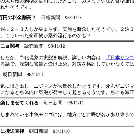
帯の魚や磯の動物を食用にしたところ、カスミアジなど食物連
されたそうです。
万円の料金割高？
日経新聞 98/11/13
各週に２～３人しか集まらず、実施を断念したそうです。２泊
今、こういった企画物が案外流行るのかも？
ーニョ関与
読売新聞 98/11/12
ましたが、白化現象の実態を解説。詳しい内容は、
「日本サン
得る話で、深刻な警告と受け止め、対策を検討していかなくて
朝日新聞 98/11/11
一気に噴き出し、ニジマスが大量死したそうです。死んだニジ
態になると魚体内に気泡が発生して起きるそうです。魚にも減
せ楽しませてくれる
毎日新聞 98/11/11
親しまれている小魚モツゴには、地方ごとに呼び名があり東京
館に搬送直後
朝日新聞 98/11/10