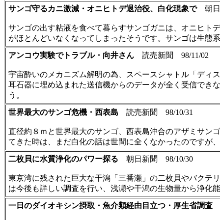
サンゴ守るカニ激減・オニヒトデ退治役、白化現象で
朝日新聞
サンゴの出す粘液を食べて暮らすサンゴガニは、オニヒトデ
がほとんどいなくなってしまったそうです。サンゴは生態
アンコウ実験でトラブル・向井さん
読売新聞 98/11/02
宇宙酔いのメカニズム解明の為、スペースシャトル「ディ
耳石器に埋め込まれた送信機からのデータが全く受信でき
う。
世界最大のサンゴ危機・西表島
読売新聞 98/10/31
直径約８ｍと世界最大のサンゴ、西表島沖合のアザミサン
てきた時は、まだ白化の話は世間に全くなかったのですが
二枚貝に水質浄化のパワー探る
朝日新聞 98/10/30
東京湾に残された巨大な干潟「三番瀬」の二枚貝やバクテリ
は今後も詳しい調査を行い、浅瀬や干潟の生物量から浄化
一日のダイオキシン摂取・魚介類経由目立つ・厚生省調査
読