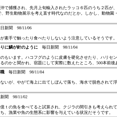
カ沖で捕獲され、先月上旬輸入されたラッコ６匹のうち２匹が
ようで、野生動物展示を考え直す時代なのだとか。しかし、動物
新聞 98/11/06
場が素手で触ったり食べたりしないよう注意しているそうです
わりに鱗が針のように
毎日新聞 98/11/04
いのもいます。ハコフグのように皮膚を硬化させたり、ハリセ
るのかと聞かれ、宿題にして実際に数えたところ、500本前後
無職
毎日新聞 98/11/04
くないが、やがて海上に出てしぼんで落ち、海水で脱色されて
 98/11/02
億ｔの魚を食べてると試算され、クジラの間引きも考えられて
立ち、漁業や魚の生態系に影響を与えている状況だそうです。