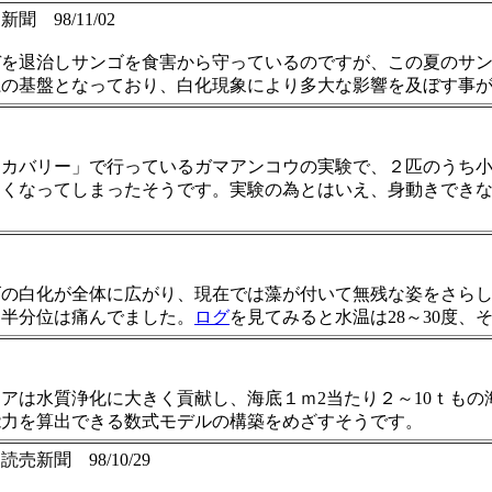
 98/11/02
を退治しサンゴを食害から守っているのですが、この夏のサンゴ
系の基盤となっており、白化現象により多大な影響を及ぼす事
スカバリー」で行っているガマアンコウの実験で、２匹のうち
なくなってしまったそうです。実験の為とはいえ、身動きでき
ゴの白化が全体に広がり、現在では藻が付いて無残な姿をさら
、半分位は痛んでました。
ログ
を見てみると水温は28～30度
アは水質浄化に大きく貢献し、海底１ｍ2当たり２～10ｔも
能力を算出できる数式モデルの構築をめざすそうです。
売新聞 98/10/29