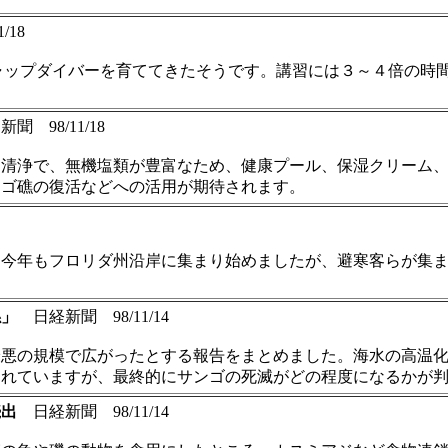
/18
ィキャップダイバーを育ててきたそうです。講習には３～４倍の
 98/11/18
にくく清浄で、無機塩類が豊富なため、健康プール、保湿クリー
ンゴ礁の復活などへの活用が期待されます。
今年もフロリダ州沿岸に集まり始めましたが、避寒客らが集ま
係」
日経新聞 98/11/14
最悪の規模で広がったとする報告をまとめました。海水の高温
されていますが、最終的にサンゴの死滅がどの程度になるかが
続出
日経新聞 98/11/14