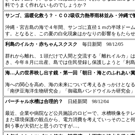
料でうまく作れないものでしょうか？
サンゴ、温暖化救う？・ＣＯ2吸収力熱帯雨林並み・沖縄で
沖縄・宮古島の海で４年間、サンゴに直径１ｍの半球ドームを
す。となると、この夏の白化現象はかなりの影響をもたら
利島のイルカ・赤ちゃんスクスク
毎日新聞 98/12/05
群れから離れ、１頭だけで人間と交流する「離れイルカ」
き、今年８月に出産、島では住民登録し保護しようと「利
海…人の世界映し出す鏡・第一回「朝日・海とのふれあい
海への関心を高め、海の未来について考えるきっかけとな
「南伊豆海洋生物研究会」「御蔵島バンドウイルカ研究会
バーチャル水槽は合理的？
日経新聞 98/12/04
最近、企業や病院など公共施設のロビーで、水槽映像をテ
また環境保護の観点から、電力消費を考えていっそのこと
飼う事が大切だと思うのですが…。