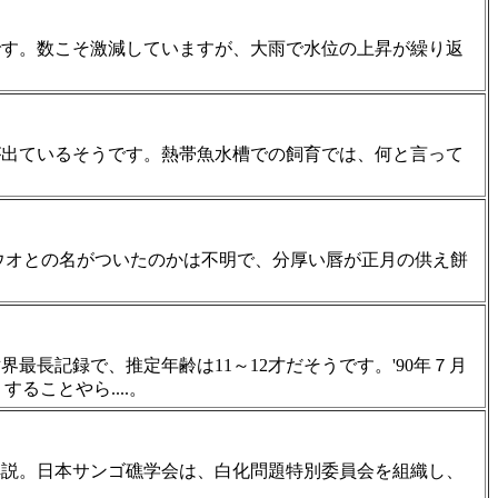
です。数こそ激減していますが、大雨で水位の上昇が繰り返
。
が出ているそうです。熱帯魚水槽での飼育では、何と言って
ウオとの名がついたのかは不明で、分厚い唇が正月の供え餅
長記録で、推定年齢は11～12才だそうです。'90年７月
ことやら....。
解説。日本サンゴ礁学会は、白化問題特別委員会を組織し、