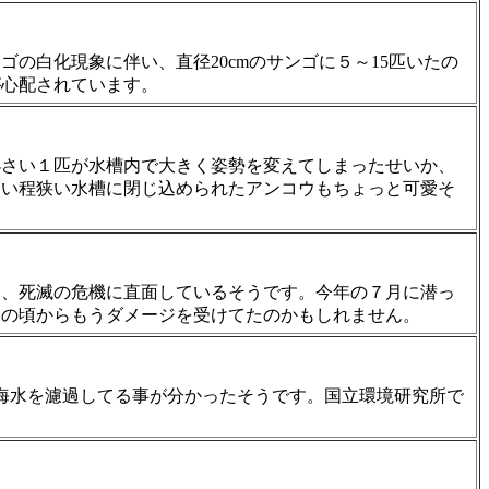
の白化現象に伴い、直径20cmのサンゴに５～15匹いたの
が心配されています。
小さい１匹が水槽内で大きく姿勢を変えてしまったせいか、
ない程狭い水槽に閉じ込められたアンコウもちょっと可愛そ
し、死滅の危機に直面しているそうです。今年の７月に潜っ
、その頃からもうダメージを受けてたのかもしれません。
の海水を濾過してる事が分かったそうです。国立環境研究所で