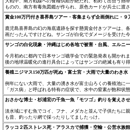
大戦中、南方戦線への食糧供給が絶たれ、初めて出合う熱
ものの、南方有毒魚図鑑が作られ、原色カードが兵士に渡
賞金100万円付き喜界島ツアー・客集まらず企画倒れに・９
鹿児島喜界島の幻の海底遺跡を探す懸賞金付きツアーは、
画だったんですけどね。サンゴが白化でダメージを受けた
サンゴの白化現象・沖縄はじめ各地で被害・台風、エルニ
今月初めに都内で日本サンゴ礁学会での緊急発表も開かれ
後の地球温暖化の進行具合によってはサンゴの絶滅も有り
養殖ニジマス150万匹が死ぬ・富士宮・大雨で大量のわき水
例年にない大雨で、大量の湧き水が富士山ろくの養殖池に
「ガス病」と呼ばれる特有の症状で、水中の窒素が飽和状
おさかな博士・杉浦宏の千魚一魚「モツゴ」釣りを覚えさ
淡水域にすむ魚でコイ、フナ、メダカと並んで子供たちに
も昔、釣ったり網で採ったりしてましたっけ。
ラッコ２匹ストレス死・アラスカで捕獲・空輸・公営水族