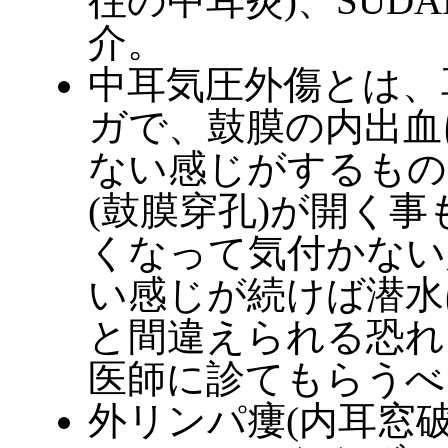
往の中耳炎)、SUDA
介。
中耳気圧外傷とは、
ガで、鼓膜の内出血
ない感じがするもの
(鼓膜穿孔)が開く
くなって気付かない
い感じが続けば潜水
と間違えられる恐れ
医師に診てもらうべ
外リンパ瘻(内耳窓