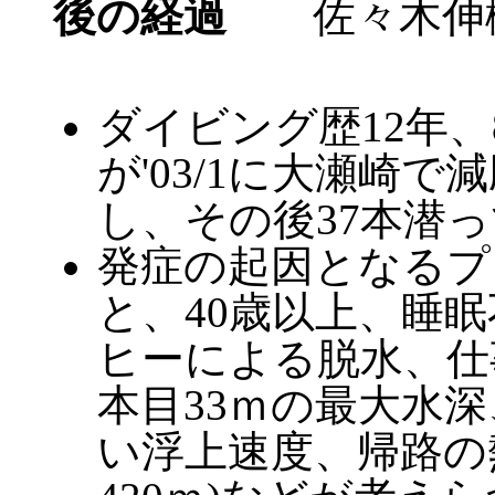
後の経過
佐々木伸樹
ダイビング歴12年、
が'03/1に大瀬崎で
し、その後37本潜
発症の起因となるプ
と、40歳以上、睡
ヒーによる脱水、仕
本目33ｍの最大水
い浮上速度、帰路の