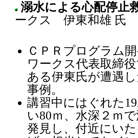
溺水による心配停止
ークス 伊東和雄 氏
ＣＰＲプログラム開
ワークス代表取締役
ある伊東氏が遭遇し
事例。
講習中にはぐれた1
い80ｍ、水深２ｍ
発見し、付近にいた