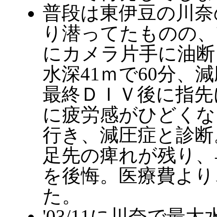
普段は東伊豆の川奈
り潜ってたものの、'
にカメラ片手に油断
水深41ｍで60分
最終ＤＩＶ後に指先
に疲労感がひどくな
行き、減圧症と診断
足先の痺れが残り、
を後悔。医療費より
た。
'03/11に川奈で