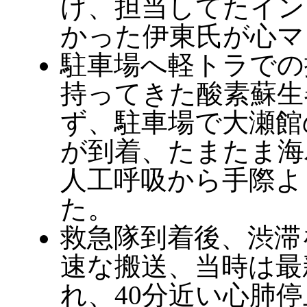
げ、担当してたイン
かった伊東氏が心マ
駐車場へ軽トラでの
持ってきた酸素蘇生
ず、駐車場で大瀬館
が到着、たまたま海
人工呼吸から手際よ
た。
救急隊到着後、渋滞
速な搬送、当時は最
れ、40分近い心肺