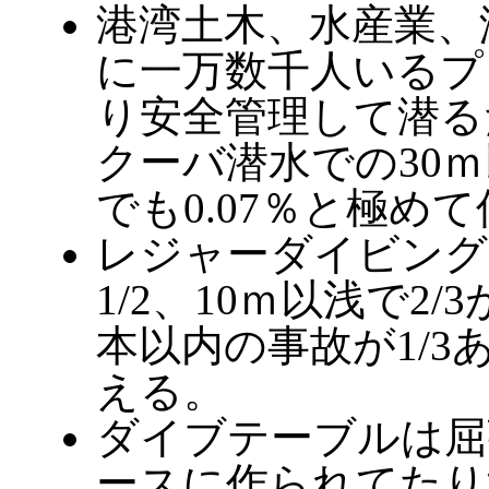
港湾土木、水産業、
に一万数千人いるプ
り安全管理して潜る
クーバ潜水での30ｍ
でも0.07％と極め
レジャーダイビング
1/2、10ｍ以浅で2
本以内の事故が1/
える。
ダイブテーブルは屈
ースに作られてたり