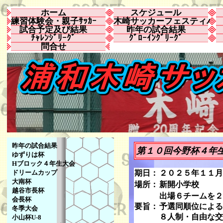
ホーム
スケジュール
練習体験会・親子ｻｯｶｰ
木崎サッカーフェスティバ
試合予定及び結果
昨年の試合結果
ﾁｬﾚﾝｼﾞﾘｰｸﾞ
ｸﾞﾛｰｲﾝｸﾞﾘｰｸﾞ
問合せ
昨年の試合結果
第１０回今野杯４年
ゆずりは杯
Hブロック４年生大会
ドリームカップ
期日：
２０２５年１１月
大南杯
場所：
新開小学校
越谷市長杯
出場６チームを２
会長杯
要旨：
予選同順位による
冬季大会
８人制・自由な交
小山杯U-8