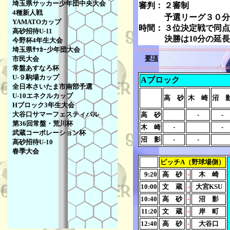
埼玉県サッカー少年団中央大会
審判：
２審制
4種新人戦
予選リーグ３０分
YAMATOカップ
時間：
３位決定戦で同点
高砂招待U-11
決勝は10分の延
今野杯4年生大会
埼玉県ｻｯｶｰ少年団大会
要項
市民大会
常盤あすなろ杯
U-９駒場カップ
Aブロック
全日本さいたま市南部予選
U-10エネクルカップ
高 砂
木 崎
沼 
Hブロック3年生大会
大谷口サマーフェスティバル
高 砂
-
-
第36回常盤・荒川杯
木 崎
-
-
武蔵コーポレーション杯
沼 影
-
-
高砂招待U-10
春季大会
ピッチA（野球場側）
9:20
高 砂
-
木 崎
10:00
文 蔵
-
大宮KSU
10:40
高 砂
-
沼 影
11:20
文 蔵
-
岸 町
12:40
高 砂
-
大谷口