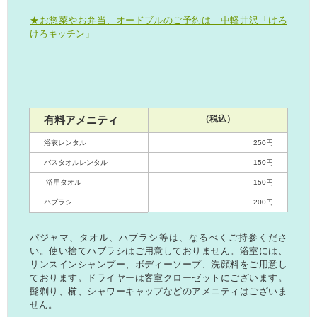
★お惣菜やお弁当、オードブルのご予約は…中軽井沢「けろ
けろキッチン」
有料アメニティ
（税込）
浴衣レンタル
250円
バスタオルレンタル
150円
浴用タオル
150円
ハブラシ
200円
パジャマ、タオル、ハブラシ等は、なるべくご持参くださ
い。使い捨てハブラシはご用意しておりません。浴室には、
リンスインシャンプー、ボディーソープ、洗顔料をご用意し
ております。ドライヤーは客室クローゼットにございます。
髭剃り、櫛、シャワーキャップなどのアメニティはございま
せん。