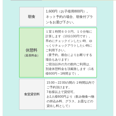
1,600円（お子様用800円）。
朝食
ネット予約の場合、朝食付プラ
ンをお選び下さい。
１室１時間６００円。１０分毎に
計算します（10分100円です）。
早めにチェックインしたい時、ゆ
っくりチェックアウトしたい時に
休憩料
ご利用下さい。
（要予約。都合によりお断りする
（延長料金）
場合もあります）
ご宿泊以外の方の館内ご利用は、
別途休憩料金を頂戴致します（1名
様600円～1時間まで）。
15:00～22:00の間の ２時間以内で
ご予約頂けます。
7名様以上で貸切可。
食堂貸切料
お1人様600円より（飲み物食べ物
の持込み料、グラス、お皿などの
貸出し料として）