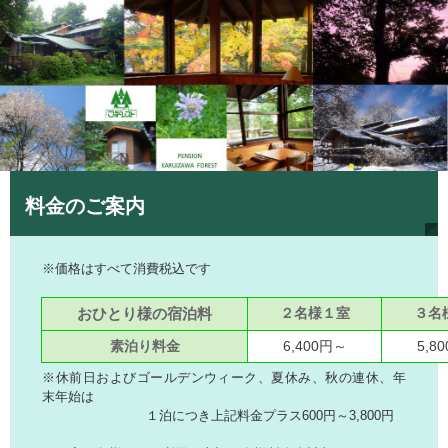
料金のご案内
※価格はすべて消費税込です
おひとり様の宿泊料
２名様１室
３名
素泊り料金
6,400円～
5,8
※休前日およびゴールデンウィーク、夏休み、秋の連休、年
末年始は
１泊につき上記料金プラス600円～3,800円