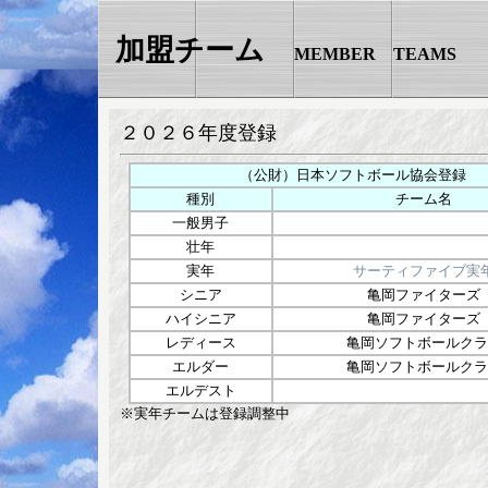
加盟チーム
MEMBER TEAMS
２０２６年度登録
（公財）日本ソフトボール協会登録
種別
チーム名
一般男子
壮年
実年
サーティファイブ実
シニア
亀岡ファイターズ
ハイシニア
亀岡ファイターズ
レディース
亀岡ソフトボールクラ
エルダー
亀岡ソフトボールクラ
エルデスト
※実年チームは登録調整中