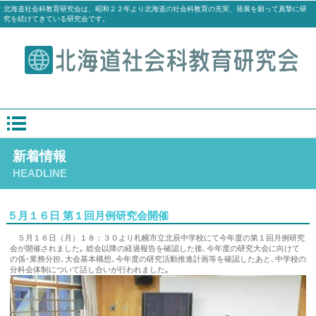
北海道社会科教育研究会は、昭和２２年より北海道の社会科教育の充実、発展を願って真摯に研
究を続けてきている研究会です。
新着情報
HEADLINE
５月１６日 第１回月例研究会開催
５月１６日（月）１８：３０より札幌市立北辰中学校にて今年度の第１回月例研究
会が開催されました｡ 総会以降の経過報告を確認した後､今年度の研究大会に向けて
の係･業務分担､大会基本構想､今年度の研究活動推進計画等を確認したあと､中学校の
分科会体制について話し合いが行われました｡