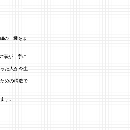
allの一種をま
の溝が十字に
った人が今生
ための構造で
。
ます。