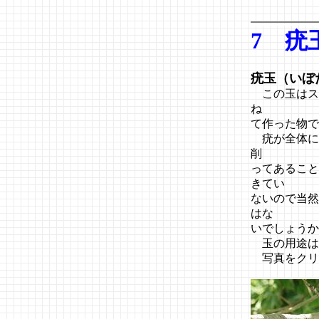
7 疣
疣玉（いぼ
この玉はスコッ
ね
て作った物で
疣が全体に
削
ってあること
きてい
ないので当然
はな
いでしょうか
玉の用途は
写真をクリ