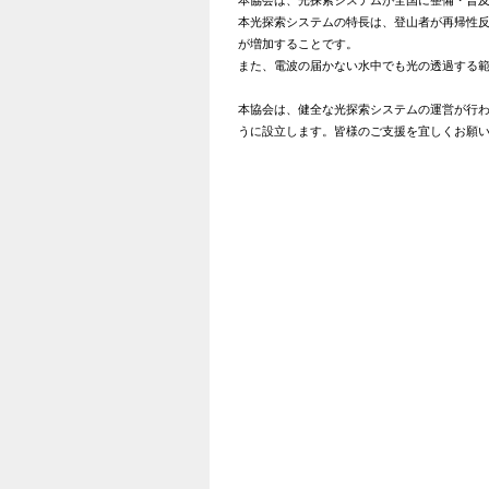
本光探索システムの特長は、登山者が再帰性
が増加することです。
また、電波の届かない水中でも光の透過する
本協会は、健全な光探索システムの運営が行
うに設立します。皆様のご支援を宜しくお願
NPO法人光探索