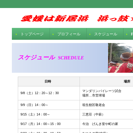
トップページ
プロフィール
スケジュール
F
スケジュール
SCHEDULE
日時
場所
マンダリンパイレーツ試合
9/8（土）12：20～12：30
場所…市営球場
9/9（日）14：00～
垣生校区敬老会
9/15（土）14：00～
三恵荘（中萩）
9/17（月）14：00～15：00
今治 げんき室や町の家