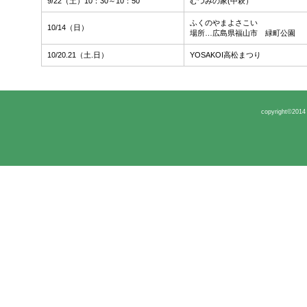
9/22（土）10：30～10：50
むつみの家(中萩）
ふくのやまよさこい
10/14（日）
場所…広島県福山市 緑町公園
10/20.21（土.日）
YOSAKOI高松まつり
copyright©2014 