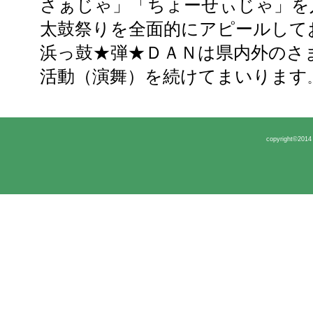
さぁじゃ」「ちょーせぃじゃ」を
太鼓祭りを全面的にアピールして
浜っ鼓★弾★ＤＡＮは県内外のさ
活動（演舞）を続けてまいります
copyright©2014 