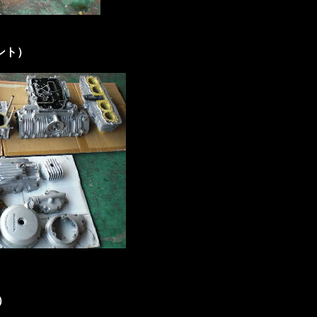
。
ント）
）