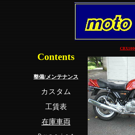
CBX10
Contents
整備/メンテナ
ンス
カスタム
工賃表
在庫車両