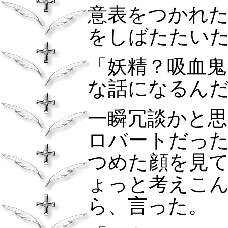
意表をつかれ
をしばたたい
「妖精？吸血
な話になるん
一瞬冗談かと
ロバートだっ
つめた顔を見
ょっと考えこ
ら、言った。