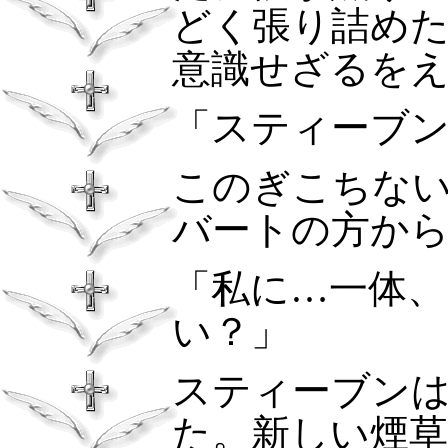
どく張り詰め
意識せざるを
「スティーブ
このぎこちな
バートの方か
「私に…一体
い？」
スティーブン
た。新しい煙