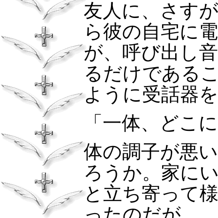
友人に、さす
ら彼の自宅に
が、呼び出し
るだけである
ように受話器
「一体、どこ
体の調子が悪
ろうか。家に
と立ち寄って
ったのだが。