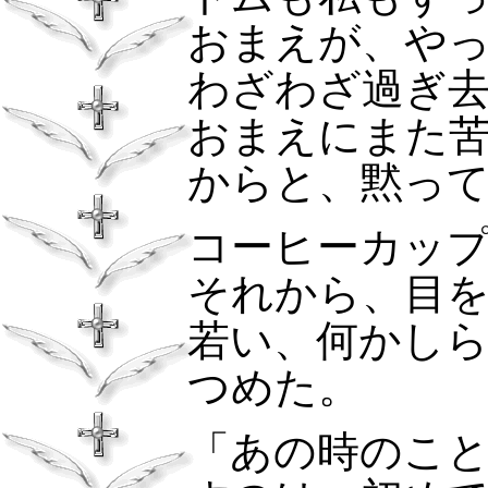
おまえが、や
わざわざ過ぎ
おまえにまた
からと、黙っ
コーヒーカッ
それから、目
若い、何かし
つめた。
「あの時のこ