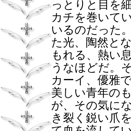
っとりと目を
カチを巻いて
いるのだった
た光、陶然と
もれる、熱い
うなほどだ。
カーイ、優雅
美しい青年の
が、その気に
き裂く鋭い爪
て血を流して