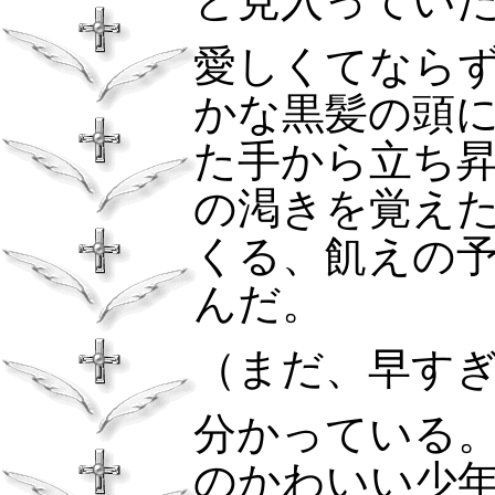
と見入ってい
愛しくてなら
かな黒髪の頭
た手から立ち
の渇きを覚え
くる、飢えの
んだ。
（まだ、早す
分かっている
のかわいい少