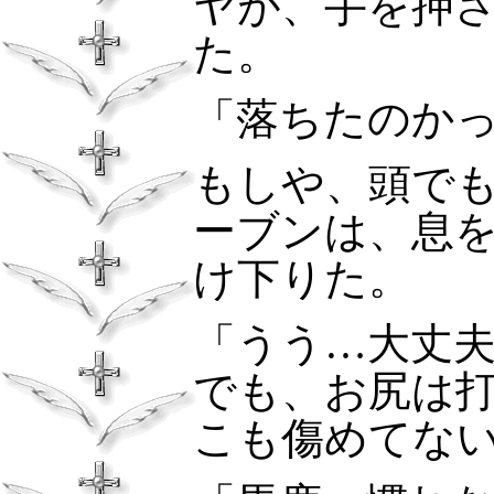
ヤが、手を押
た。
「落ちたのか
もしや、頭で
ーブンは、息
け下りた。
「うう…大丈
でも、お尻は
こも傷めてな