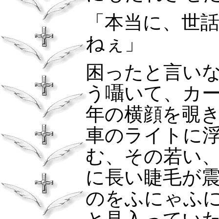
「本当に、世
ねぇ」
困ったと言い
う囁いて、カ
年の横顔を覗
車のライトに
む、その若い
に長い睫毛が
のをふにゃふ