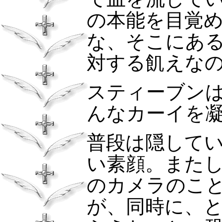
の本能を目覚
な、そこにあ
対する飢えな
スティーブン
んなカーイを
普段は隠して
い素顔。また
のカメラのこ
が、同時に、