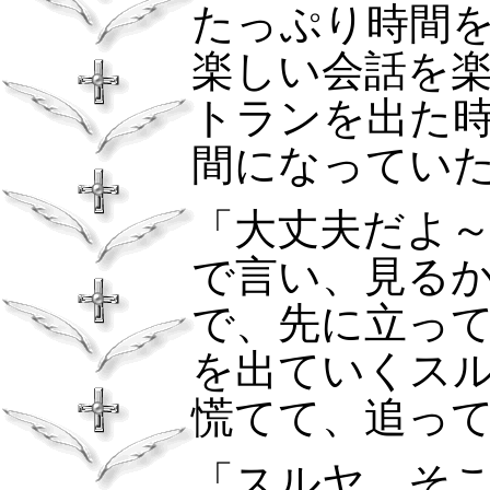
たっぷり時間
楽しい会話を
トランを出た
間になってい
「大丈夫だよ
で言い、見る
で、先に立っ
を出ていくス
慌てて、追っ
「スルヤ、そ