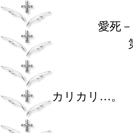
愛死－
カリカリ…。