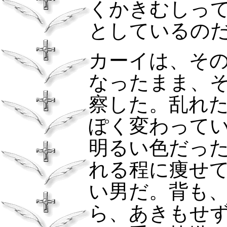
くかきむしっ
としているの
カーイは、そ
なったまま、
察した。乱れ
ぽく変わって
明るい色だっ
れる程に痩せ
い男だ。背も
ら、あきもせ