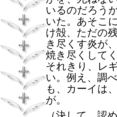
いるのだろう
いた。あそこ
け殻、ただの
き尽くす炎が
焼き尽くして
それきり、レ
い。例え、調
も、カーイは
が。
（決して、認