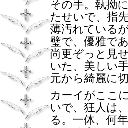
その手。執拗
たせいで、指
薄汚れている
璧で、優雅で
尚更ぞっと見
いた、美しい
元から綺麗に
カーイがここ
いで、狂人は
る。一体、何