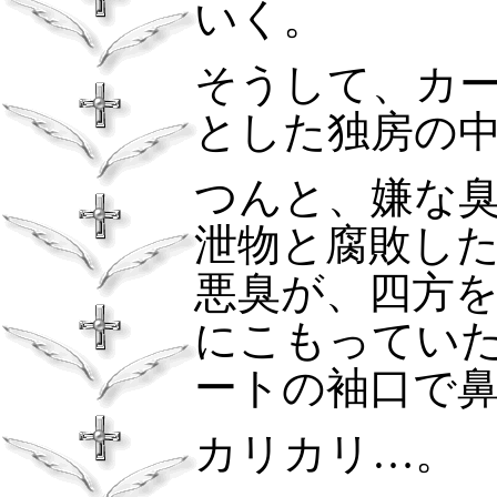
いく。
そうして、カ
とした独房の
つんと、嫌な
泄物と腐敗し
悪臭が、四方
にこもってい
ートの袖口で
カリカリ…。