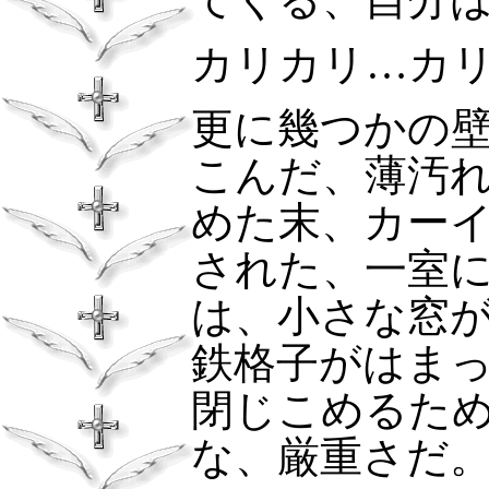
カリカリ…カ
更に幾つかの
こんだ、薄汚
めた末、カー
された、一室
は、小さな窓
鉄格子がはま
閉じこめるた
な、厳重さだ