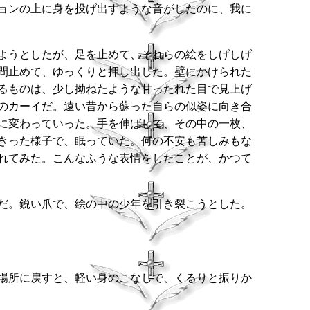
ョンの上に身を投げ出すような音がしたのに、我に
ようとしたが、足を止めて、それらの絵をしげしげ
間止めて、ゆっくりと押し出した。壁にかけられた
るものは、少し拗ねたような甘ったれた目で見上げ
のカーイだ。遠い昔から蘇った自らの似姿に向き合
に変わっていった。手を伸ばして、その中の一枚、
きった様子で、眠っていた。何の不安も苦しみもな
れてみた。こんなふうな表情をしたことが、かつて
だ。鋭い爪で、絵の中の少年を引き裂こうとした。
場所に戻すと、軽い身のこなしで、くるりと振りか