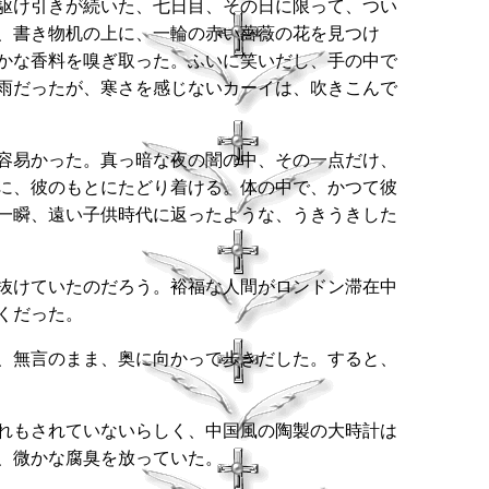
駆け引きが続いた、七日目、その日に限って、つい
、書き物机の上に、一輪の赤い薔薇の花を見つけ
かな香料を嗅ぎ取った。ふいに笑いだし、手の中で
雨だったが、寒さを感じないカーイは、吹きこんで
容易かった。真っ暗な夜の闇の中、その一点だけ、
に、彼のもとにたどり着ける。体の中で、かつて彼
一瞬、遠い子供時代に返ったような、うきうきした
抜けていたのだろう。裕福な人間がロンドン滞在中
くだった。
、無言のまま、奥に向かって歩きだした。すると、
れもされていないらしく、中国風の陶製の大時計は
、微かな腐臭を放っていた。