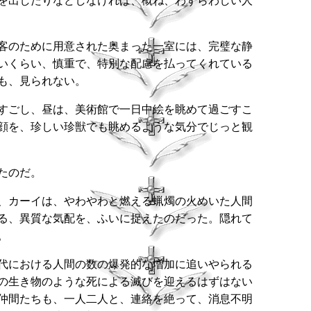
を出したりなどしなければ、概ね、わずらわしい人
客のために用意された奥まった一室には、完璧な静
いくらい、慎重で、特別な配慮を払ってくれている
も、見られない。
すごし、昼は、美術館で一日中絵を眺めて過ごすこ
顔を、珍しい珍獣でも眺めるような気分でじっと観
たのだ。
、カーイは、やわやわと燃える蝋燭の火めいた人間
る、異質な気配を、ふいに捉えたのだった。隠れて
。
代における人間の数の爆発的な増加に追いやられる
の生き物のような死による滅びを迎えるはずはない
仲間たちも、一人二人と、連絡を絶って、消息不明