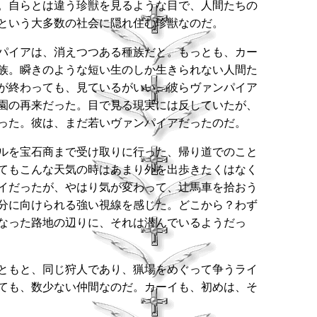
。自らとは違う珍獣を見るような目で、人間たちの
という大多数の社会に隠れ住む珍獣なのだ。
パイアは、消えつつある種族だと。もっとも、カー
族。瞬きのような短い生のしか生きられない人間た
が終わっても、見ているがいい、彼らヴァンパイア
園の再来だった。目で見る現実には反していたが、
った。彼は、まだ若いヴァンパイアだったのだ。
ルを宝石商まで受け取りに行った、帰り道でのこと
てもこんな天気の時はあまり外を出歩きたくはなく
イだったが、やはり気が変わって、辻馬車を拾おう
分に向けられる強い視線を感じた。どこから？わず
なった路地の辺りに、それは潜んでいるようだっ
ともと、同じ狩人であり、猟場をめぐって争うライ
ても、数少ない仲間なのだ。カーイも、初めは、そ