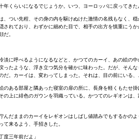
十年くらいになるでじょうか。いつ、ヨーロッパに戻ってきた
は、つい先程、その身の内を駆けぬけた激情の名残もなく、穏
隠されており、わずかに細めた目で、相手の出方を慎重にうか
顔だ。
冷淡に呼べるようになるなどと、かつてのカーイ、あの絵の中
戻ったような、浮き立つ気分を確かに味わった。だが、そんな
のだ。カーイは、変わってしまった。それは、目の前にいる、
絵のある部屋と隣あった寝室の扉の所に、長身を軽くもたせ掛
その上に緋色のガウンを羽織っている。かつてのレギオンは、
佇んだままのカーイをレギオンはしばし値踏みでもするかのよ
って来るよう、手招きした。
丁度三年前だよ」