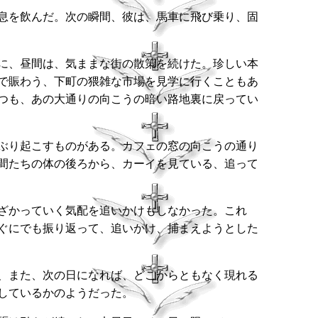
息を飲んだ。次の瞬間、彼は、馬車に飛び乗り、固
に、昼間は、気ままな街の散策を続けた。珍しい本
で賑わう、下町の猥雑な市場を見学に行くこともあ
つも、あの大通りの向こうの暗い路地裏に戻ってい
ぶり起こすものがある。カフェの窓の向こうの通り
間たちの体の後ろから、カーイを見ている、追って
ざかっていく気配を追いかけもしなかった。これ
ぐにでも振り返って、追いかけ、捕まえようとした
、また、次の日になれば、どこからともなく現れる
しているかのようだった。