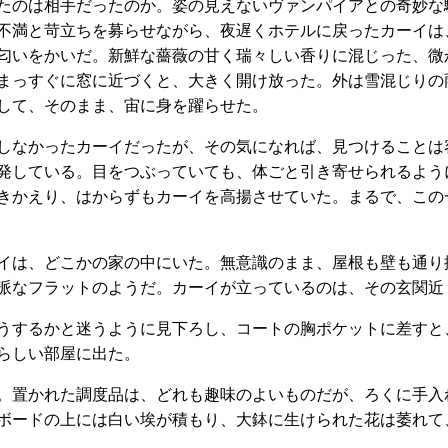
たのは相手だったのか。姿の見えないヴァンパイアとの奇妙な
不満と苛立ちを募らせながら、夜遅くホテルに戻ったカーイは
匂いをかいだ。新鮮な薔薇の甘く瑞々しい香りに混じった、微
まっすぐに窓に近づくと、大きく開け放った。外は雪混じりの
して、そのまま、宙に身を躍らせた。
しなかったカーイだったが、その気になれば、見つけることは
発している。目をつぶっていても、体ごと引き寄せられるよう
きかえり、はからずもカーイを高揚させていた。まるで、この
イは、どこかの家の中にいた。無意識のまま、屋根も壁も通り
派なフラットのようだ。カーイが立っているのは、その玄関近
うするかと迷うように見下ろし、コートの胸ポケットに差すと
らしい部屋に出た。
。置かれた調度品は、どれも趣味のよいものだが、ろくに手入
ボードの上には白い埃が積もり、大鉢に生けられた花は萎れて