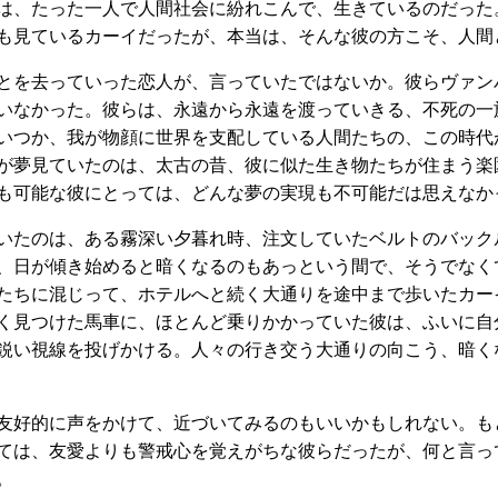
は、たった一人で人間社会に紛れこんで、生きているのだった
も見ているカーイだったが、本当は、そんな彼の方こそ、人間
とを去っていった恋人が、言っていたではないか。彼らヴァン
いなかった。彼らは、永遠から永遠を渡っていきる、不死の一
いつか、我が物顔に世界を支配している人間たちの、この時代
が夢見ていたのは、太古の昔、彼に似た生き物たちが住まう楽
も可能な彼にとっては、どんな夢の実現も不可能だは思えなか
いたのは、ある霧深い夕暮れ時、注文していたベルトのバック
、日が傾き始めると暗くなるのもあっという間で、そうでなく
たちに混じって、ホテルへと続く大通りを途中まで歩いたカー
く見つけた馬車に、ほとんど乗りかかっていた彼は、ふいに自
鋭い視線を投げかける。人々の行き交う大通りの向こう、暗く
友好的に声をかけて、近づいてみるのもいいかもしれない。も
ては、友愛よりも警戒心を覚えがちな彼らだったが、何と言っ
。