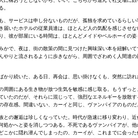
人に構おうとしないから、いい。こちらから進んで社交場に顔
る。
も、サービスは申し分ないものだが、孤独を求めているらしい
き届いたホテルの従業員達は、ほとんど人の気配を感じさせな
り、彼が部屋にいる時間は、ほとんどメイドやベルホーイの姿
みかで、夜は、街の散策の間に見つけた興味深い本を紐解いて
んやりと流されるように歩きながら、周囲でざわめく人間達の
ばかり続いた、ある日、再会は、思い掛けなくも、突然に訪れ
の周囲にある生き物が放つ生気を敏感に感じ取る。もうずっと
ていたのだが、それらに混じって、強烈なエネルギーを放散す
の存在感。間違いない、カーイと同じ、ヴァンパイアのものだ
族との邂逅は珍しくなっていた。時代が急速に移り変わり、近
何処かへと姿を消しつつある。不死であるヴァンパイアが、他
どこかに隠れ潜んでしまったの、カーイが、これまでに会った