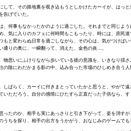
にして、その路地裏を覗き込もうとしかけたカーイが、はっと
を告げていた。
は、何事もなかったかのように過ごした。それまでと同じよう
め、気に入りのカフェに何時間もこもったり、時には、庶民達
つもと変わらぬ日常を過ごしながら、その心は、気がつけばい
い通りの奥に、一瞬翻って、消えた、金色の炎…。
、物思いにふけりながら歩いている彼の意識を、いきなり揺さ
柱の陰にわだかまる影の中、込み合った市場のひしめき合う人
。しばらく、カーイに付きまとっていたかと思うと、やがて遠
ていただろう。自分の感情にひたすら正直だった子供なら、す
思ったのか、相手も実にあっさりと引き下がって、姿を消すが
のうちを探り、相手の出方をうかがう、おなじみのゲームでも