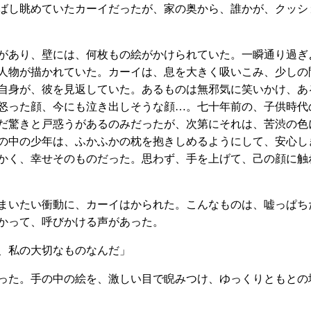
ばし眺めていたカーイだったが、家の奥から、誰かが、クッシ
があり、壁には、何枚もの絵がかけられていた。一瞬通り過ぎ
人物が描かれていた。カーイは、息を大きく吸いこみ、少しの
自身が、彼を見返していた。あるものは無邪気に笑いかけ、あ
怒った顔、今にも泣き出しそうな顔…。七十年前の、子供時代
だ驚きと戸惑うがあるのみだったが、次第にそれは、苦渋の色
の中の少年は、ふかふかの枕を抱きしめるようにして、安心し
かく、幸せそのものだった。思わず、手を上げて、己の顔に触
まいたい衝動に、カーイはかられた。こんなものは、嘘っぱち
かって、呼びかける声があった。
、私の大切なものなんだ」
った。手の中の絵を、激しい目で睨みつけ、ゆっくりともとの