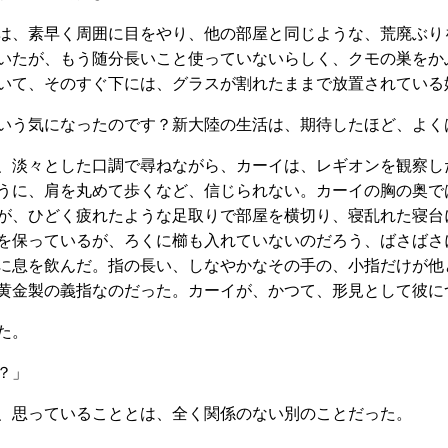
は、素早く周囲に目をやり、他の部屋と同じような、荒廃ぶり
いたが、もう随分長いこと使っていないらしく、クモの巣をか
いて、そのすぐ下には、グラスが割れたままで放置されている
いう気になったのです？新大陸の生活は、期待したほど、よく
、淡々とした口調で尋ねながら、カーイは、レギオンを観察し
うに、肩を丸めて歩くなど、信じられない。カーイの胸の奥で
が、ひどく疲れたような足取りで部屋を横切り、寝乱れた寝台
を保っているが、ろくに櫛も入れていないのだろう、ばさばさ
に息を飲んだ。指の長い、しなやかなその手の、小指だけが他
黄金製の義指なのだった。カーイが、かつて、形見として彼に
た。
？」
、思っていることとは、全く関係のない別のことだった。