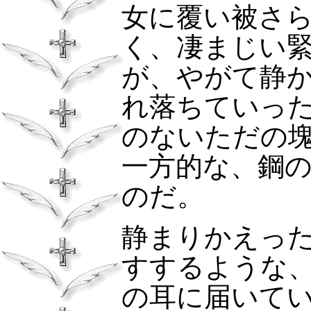
女に覆い被さ
く、凄まじい
が、やがて静
れ落ちていっ
のないただの
一方的な、鋼
のだ。
静まりかえっ
すするような
の耳に届いて