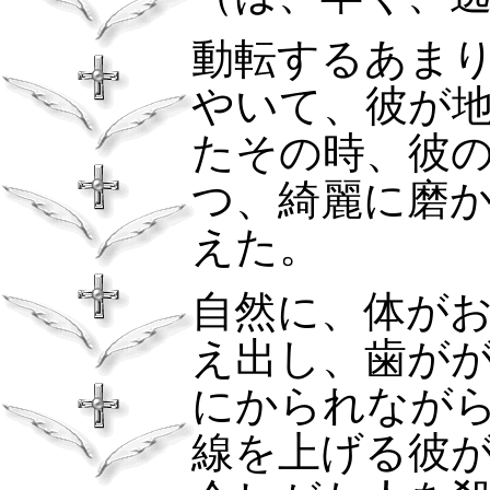
動転するあま
やいて、彼が
たその時、彼
つ、綺麗に磨
えた。
自然に、体が
え出し、歯が
にかられなが
線を上げる彼