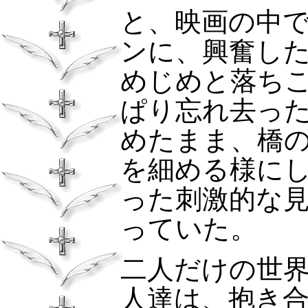
と、映画の中
ンに、興奮し
めじめと落ち
ぱり忘れ去っ
めたまま、橋
を細める様に
った刺激的な
っていた。
二人だけの世
人達は、抱き