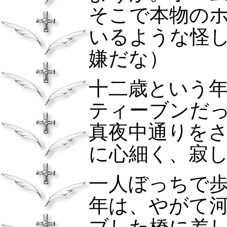
そこで本物の
いるような怪
嫌だな）
十二歳という
ティーブンだ
真夜中通りを
に心細く、寂
一人ぼっちで
年は、やがて