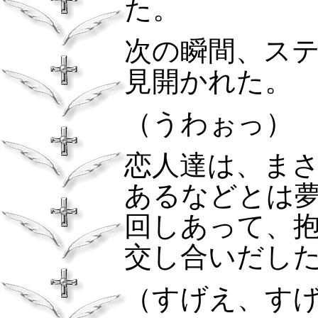
た。
次の瞬間、ス
見開かれた。
（うわぉっ）
恋人達は、ま
あるなどとは
回しあって、
交し合いだし
（すげえ、す