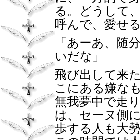
る。どうして
呼んで、愛せ
「あーあ、随
いだな」
飛び出して来
こにある嫌な
無我夢中で走
は、セーヌ側
歩する人も大