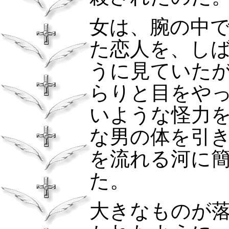
女は、腕の中
た恋人を、し
うに見ていた
らりと目をや
いような怪力
な男の体を引
を流れる河に
た。
大きなものが