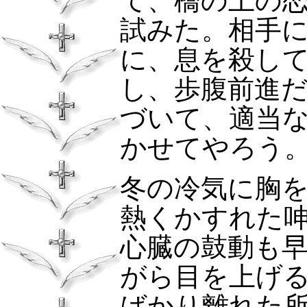
て、橋の上の
試みた。相手
に、息を殺し
し、歩腹前進
づいて、適当
かせてやろう
冬の冷気に胸
熱くかすれた
心臓の鼓動も
がら目を上げ
ばかり離れた