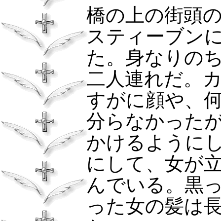
橋の上の街頭
スティーブン
た。身なりの
二人連れだ。
すがに顔や、
分らなかった
かけるように
にして、女が
んでいる。黒
った女の髪は