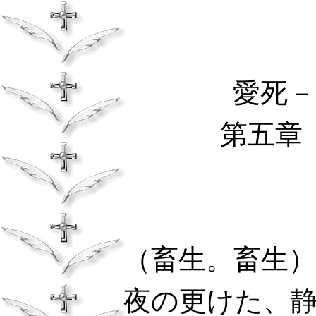
愛死－
第五章
（畜生。畜生）
夜の更けた、