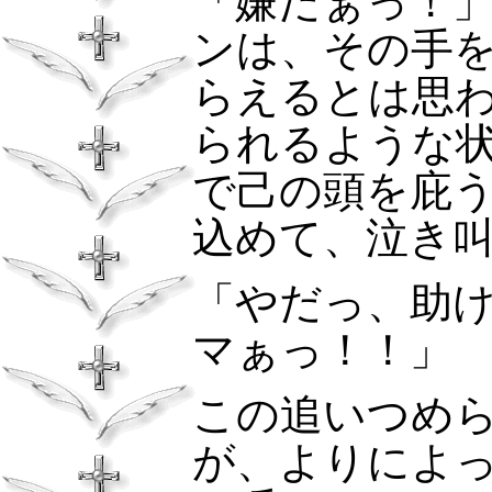
「嫌だぁっ！
ンは、その手
らえるとは思
られるような
で己の頭を庇
込めて、泣き
「やだっ、助
マぁっ！！」
この追いつめ
が、よりによ