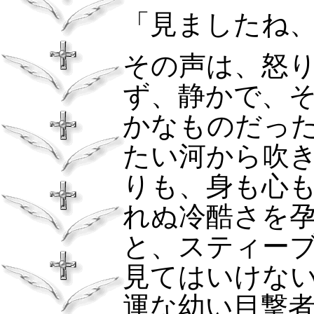
「見ましたね
その声は、怒
ず、静かで、
かなものだっ
たい河から吹
りも、身も心
れぬ冷酷さを
と、スティー
見てはいけな
運な幼い目撃