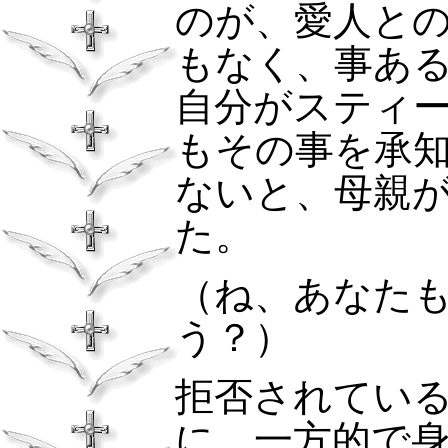
のが、愛人と
もなく、事あ
自分がスティ
もその事を承
ないと、母親
た。
（ね、あなた
う？）
拒否されてい
に、一方的で