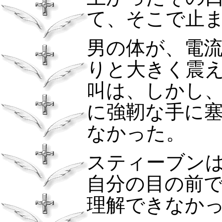
て、そこで止
男の体が、電
りと大きく震
叫は、しかし
に強靭な手に
なかった。
スティーブン
自分の目の前
理解できなか