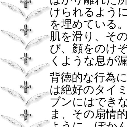
けられるよう
を埋めている
肌を滑り、そ
び、顔をのけ
くような息が
背徳的な行為
は絶好のタイ
ブンにはでき
ま、その扇情
ように、ぽか