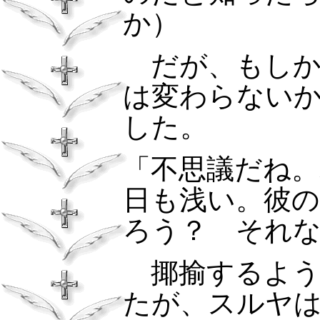
か）
だが、もし
は変わらない
した。
「不思議だね
日も浅い。彼
ろう？ それ
揶揄するよ
たが、スルヤ