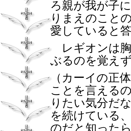
ろ親が我が子
りまえのこと
愛していると
レギオンは
ぶるのを覚え
（カーイの正
ことを言える
りたい気分だ
を続けている
のだと知った