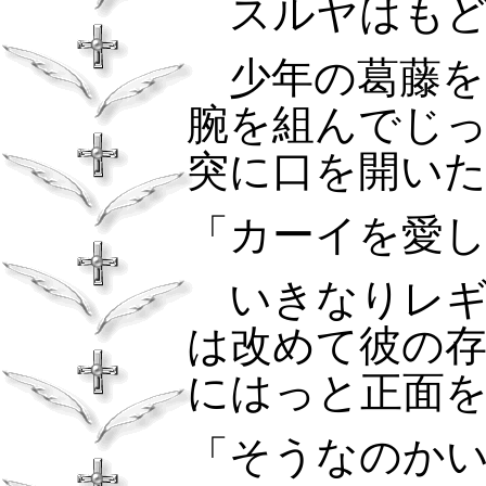
スルヤはもど
少年の葛藤
腕を組んでじ
突に口を開い
「カーイを愛
いきなりレ
は改めて彼の
にはっと正面
「そうなのか