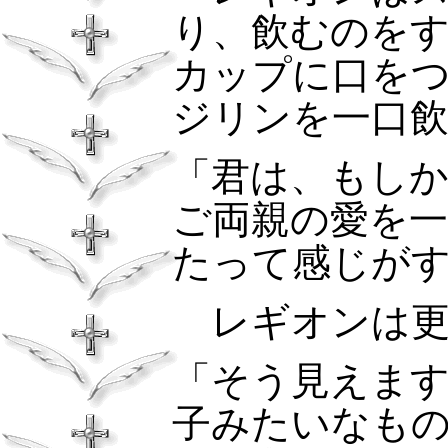
り、飲むのを
カップに口を
ジリンを一口
「君は、もし
ご両親の愛を
たって感じが
レギオンは
「そう見えま
子みたいなも