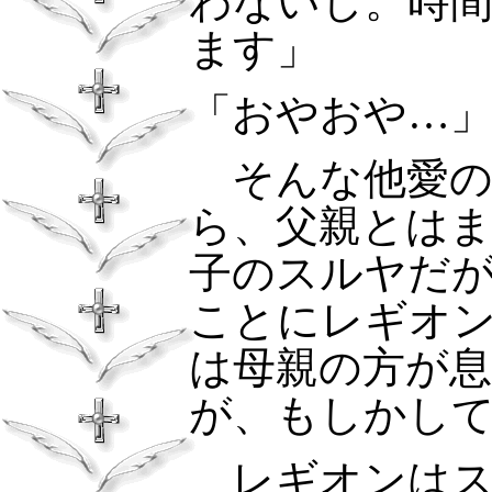
わないし。時
ます」
「おやおや…
そんな他愛
ら、父親とは
子のスルヤだ
ことにレギオ
は母親の方が
が、もしかし
レギオンはス