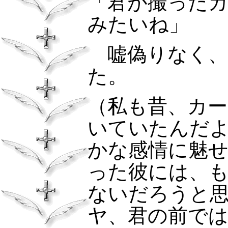
「君が撮った
みたいね」
嘘偽りなく
た。
（私も昔、カ
いていたんだ
かな感情に魅
った彼には、
ないだろうと
ヤ、君の前で