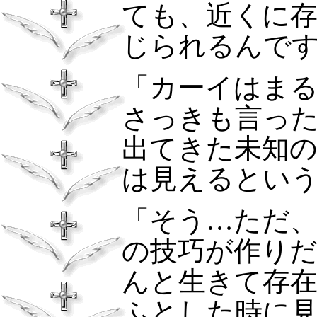
ても、近くに
じられるんで
「カーイはま
さっきも言っ
出てきた未知
は見えるとい
「そう…ただ
の技巧が作り
んと生きて存
ふとした時に