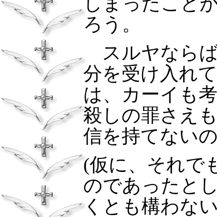
しまったこと
ろう。
スルヤなら
分を受け入れ
は、カーイも
殺しの罪さえ
信を持てない
(
仮に、それで
のであったと
くとも構わな