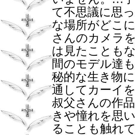
て不思議に思
な場所がどこ
さんのカメラ
は見たことも
間のモデル達
秘的な生き物
通してカーイ
叔父さんの作
きや憧れを思
ることも触れ