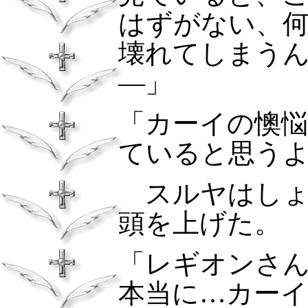
はずがない、
壊れてしまう
―」
「カーイの懊
ていると思う
スルヤはし
頭を上げた。
「レギオンさ
本当に…カー