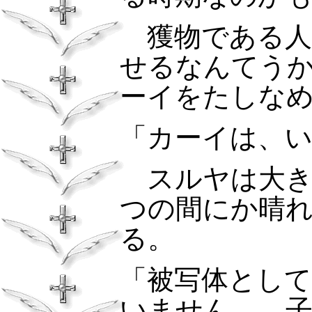
獲物である
せるなんてう
ーイをたしな
「カーイは、
スルヤは大
つの間にか晴
る。
「被写体とし
いません。…