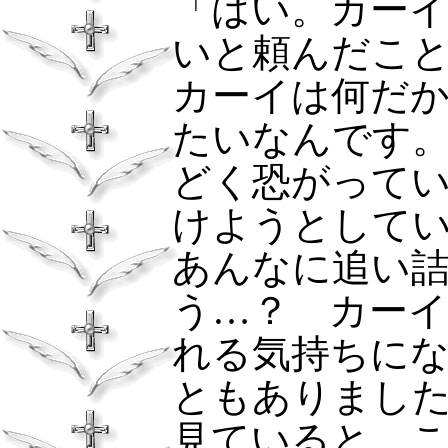
「はい。カー
いと頼んだこ
カーイは何だ
たいなんです
どく恐がって
けようとして
あんなに追い
う…？ カー
れる気持ちに
ともありまし
見ていると、