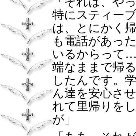
「それは、や
特にスティー
は、とにかく
も電話があっ
いるからって
端なままで帰
したんです。
ん達を安心さ
れて里帰りを
が」