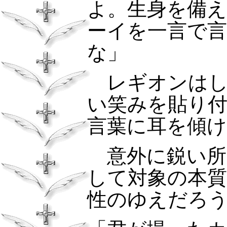
よ。生身を備
ーイを一言で
な」
レギオンは
い笑みを貼り
言葉に耳を傾
意外に鋭い所
して対象の本質
性のゆえだろ