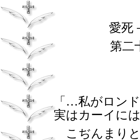
愛死－
第二
「…私がロン
実はカーイに
こぢんまり