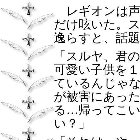
レギオンは
だけ呟いた。
逸らすと、話
「スルヤ、君
可愛い子供を１
ているんじゃ
が被害にあっ
る…帰ってこ
い？」