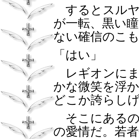
するとスル
が一転、黒い
ない確信のこ
「はい」
レギオンに
かな微笑を浮
どこか誇らし
そこにあるの
の愛情だ。若