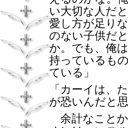
い大切な人だ
愛し方が足り
のない子供だ
か。でも、俺
持っているも
ている」
「カーイは、
が恐いんだと
余計なこと