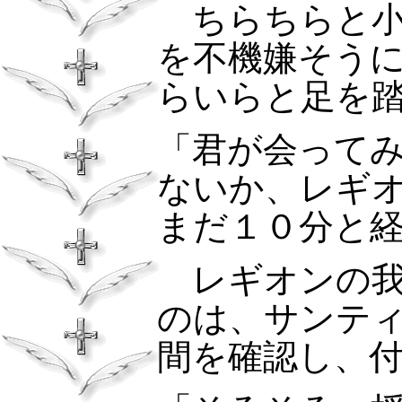
ちらちらと
を不機嫌そう
らいらと足を
「君が会って
ないか、レギ
まだ１０分と
レギオンの
のは、サンテ
間を確認し、