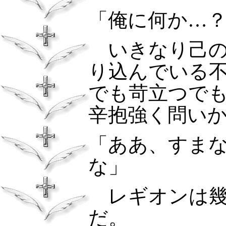
「俺に何か…
いきなり己の
り込んでいる
でも苛立つで
辛抱強く問い
「ああ、すま
な」
レギオンは
だ。