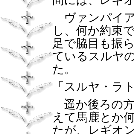
ヴァンパイ
し、何か約束
足で脇目も振
ているスルヤ
た。
「スルヤ・ラ
遥か後ろの
えて馬鹿とか
たが、レギオ