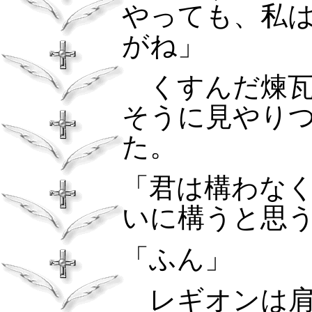
やっても、私
がね」
くすんだ煉瓦
そうに見やり
た。
「君は構わな
いに構うと思
「ふん」
レギオンは