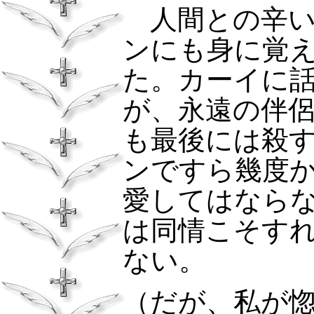
人間との辛い
ンにも身に覚
た。カーイに
が、永遠の伴
も最後には殺
ンですら幾度
愛してはなら
は同情こそす
ない。
（だが、私が