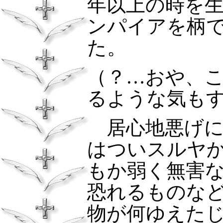
年以上の時を
ンパイアを柄
た。
（？…おや、
るような気も
居心地悪げ
はついスルヤ
もか弱く無害
恐れるものな
物が何ゆえた