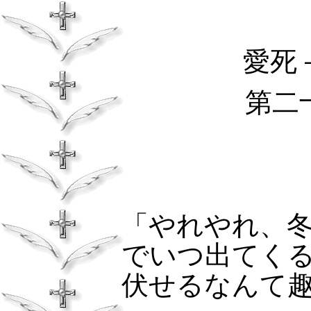
愛死－
第二
「やれやれ、
でいつ出てく
伏せるなんて