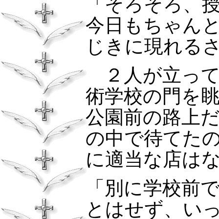
「そろそろ、
今日もちゃん
じきに現れる
２人が立って
術学校の門を
公園前の路上
の中で待てた
に適当な店は
「別に学校前
とはせず、い