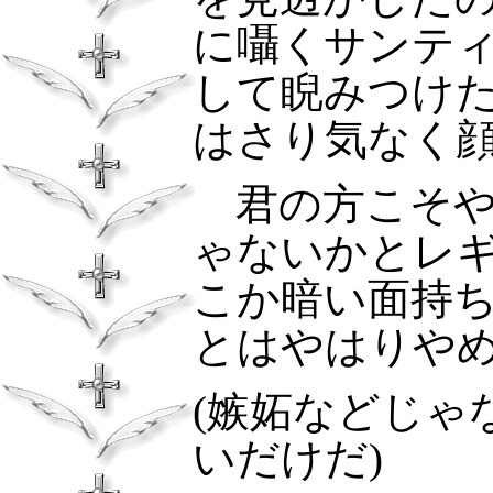
に囁くサンテ
して睨みつけ
はさり気なく
君の方こそ
ゃないかとレ
こか暗い面持
とはやはりや
(
嫉妬などじゃ
いだけだ
)