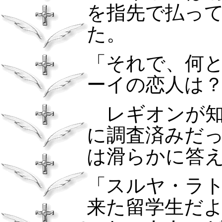
を指先で払っ
た。
「それで、何
ーイの恋人は
レギオンが
に調査済みだ
は滑らかに答
「スルヤ・ラ
来た留学生だ