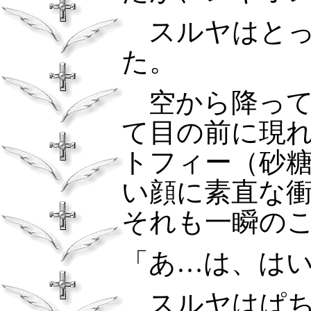
スルヤはとっ
た。
空から降って
て目の前に現
トフィー（砂
い顔に素直な
それも一瞬の
「あ…は、は
スルヤはぱ