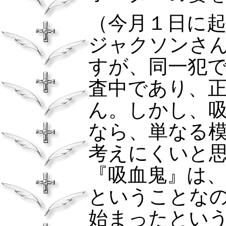
（今月１日に
ジャクソンさ
すが、同一犯
査中であり、
ん。しかし、
なら、単なる
考えにくいと
『吸血鬼』は
ということな
始まったとい