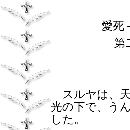
愛死
第
スルヤは、天
光の下で、う
した。