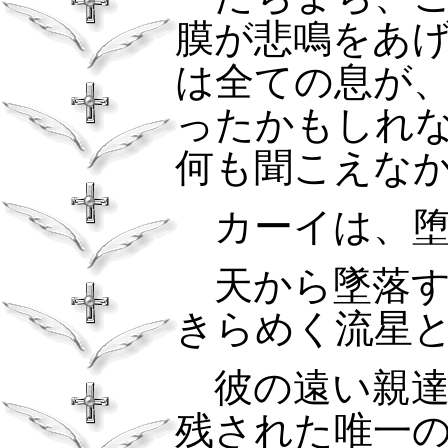
膜が悲鳴をあ
は全ての息が
ったかもしれ
何も聞こえな
カーイは、堕
天から墜落す
きらめく流星
彼の遠い親達
残された唯一