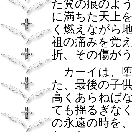
た翼の痕のよ
に満ちた天上
く燃えながら
祖の痛みを覚
折、その傷が
カーイは、堕
た、最後の子
高くあらねば
ても揺るぎな
の永遠の時を