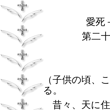
愛死
第二
（子供の頃、
る。
昔々、天に住