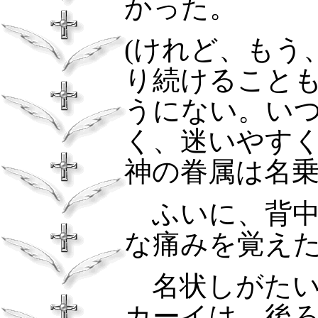
かった。
(
けれど、もう
り続けること
うにない。い
く、迷いやす
神の眷属は名
ふいに、背中
な痛みを覚え
名状しがたい
カーイは、後