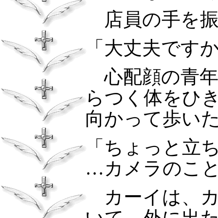
店員の手を振
「大丈夫です
心配顔の青年
らつく体をひ
向かって歩い
「ちょっと立
…カメラのこ
カーイは、カ
いて、外に出