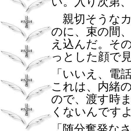
い。入り次第
親切そうなカ
のに、束の間
え込んだ。そ
っとした顔で
「いいえ、電
これは、内緒
ので、渡す時
くないんです
「随分奮発な