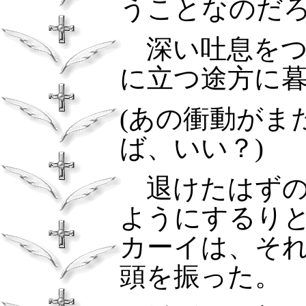
うことなのだ
深い吐息をつ
に立つ途方に
(
あの衝動がま
ば、いい？
)
退けたはずの
ようにするり
カーイは、そ
頭を振った。