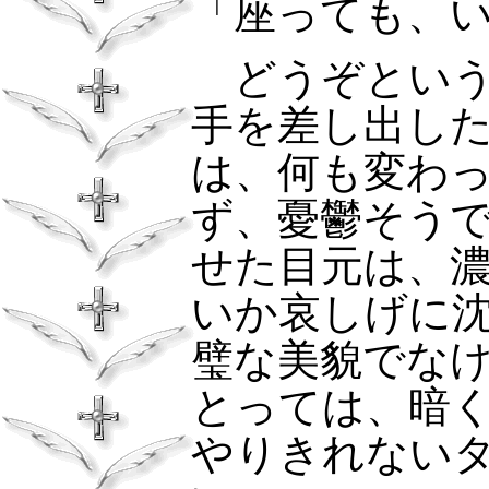
「座っても、
どうぞという
手を差し出し
は、何も変わ
ず、憂鬱そう
せた目元は、
いか哀しげに
璧な美貌でな
とっては、暗
やりきれない