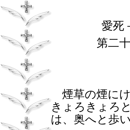
愛死
第二
煙草の煙にけ
きょろきょろ
は、奥へと歩