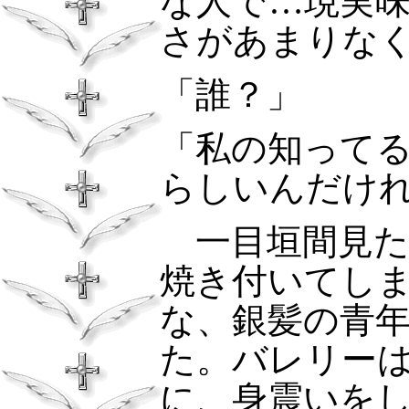
な人で…現実
さがあまりな
「誰？」
「私の知って
らしいんだけ
一目垣間見た
焼き付いてし
な、銀髪の青
た。バレリー
に、身震いを