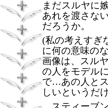
まだスルヤに
あれを渡さな
だろうか。
(
私の考えすぎ
に何の意味の
画像は、スル
の人をモデル
で…あの人と
しいというだ
スティーブン