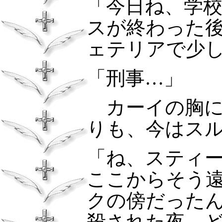
「今日ね、学
スが終わった
ェテリアで少
「刑事…」
カーイの胸に
りも、今はス
「ね、スティ
ここからそう
クの傍だった
殺された夜、