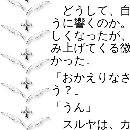
どうして、自
うに響くのか
しくなったが
み上げてくる
かった。
「おかえりな
う？」
「うん」
スルヤは、カ