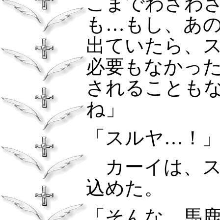
こまでわざわ
も…もし、あ
出ていたら、
必要もなかっ
されることも
ね」
「スルヤ…！
カーイは、ス
込めた。
「そんな…馬