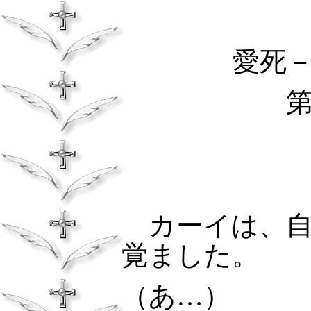
愛死
カーイは、自
覚ました。
（あ…）