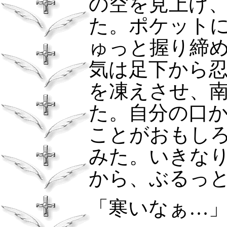
の空を見上げ
た。ポケット
ゅっと握り締
気は足下から
を凍えさせ、
た。自分の口
ことがおもし
みた。いきな
から、ぶるっ
「寒いなぁ…