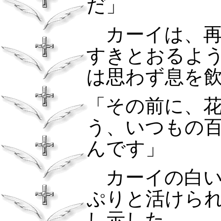
だ」
カーイは、再
すきとおるよ
は思わず息を
「その前に、
う、いつもの
んです」
カーイの白い
ぷりと活けら
し示した。