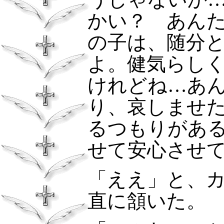
かい？ あん
の子は、随分
よ。健気らし
けれどね…あ
り、哀しませ
るつもりがあ
せて安心させ
「ええ」と、
直に頷いた。