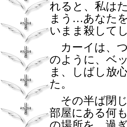
れると、私は
まう…あなた
いまま殺して
カーイは、つ
のように、ベ
ま、しばし放
た。
その半ば閉じ
部屋にある何
の場所を、過