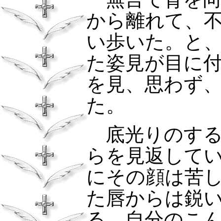
から離れて、
い歩いた。と
た姿見が目に
を見、思わず
た。
底光りのする
らを見返して
にその顔は苦
た唇からは鋭
る。自分のこ