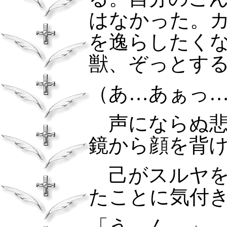
はなかった。
を逸らしたく
獣、ぞっとす
（あ…あぁっ
声にならぬ悲
鏡から顔を背
己がスルヤを
たことに気付
「う…ん…」