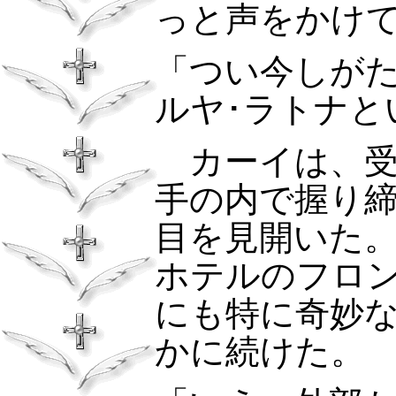
っと声をかけ
「つい今しが
ルヤ･ラトナと
カーイは、受
手の内で握り
目を見開いた
ホテルのフロ
にも特に奇妙
かに続けた。