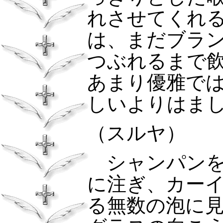
れさせてくれ
は、まだブラ
つぶれるまで
あまり優雅で
しいよりはま
（スルヤ）
シャンパンを
に注ぎ、カー
る無数の泡に