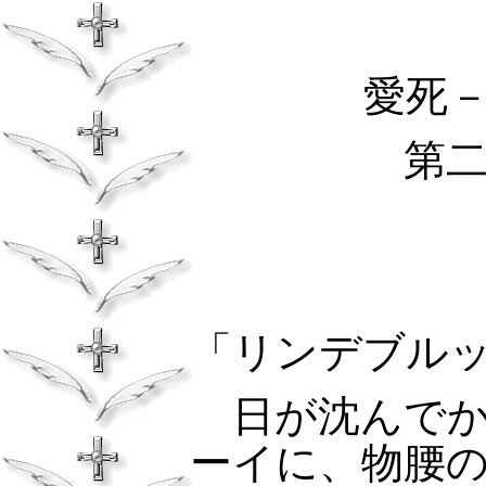
愛死
第
「リンデブル
日が沈んでか
ーイに、物腰