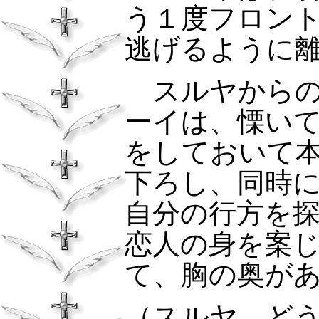
う１度フロン
逃げるように
スルヤからの
ーイは、慄い
をしておいて
下ろし、同時
自分の行方を
恋人の身を案
て、胸の奥が
（スルヤ、ど