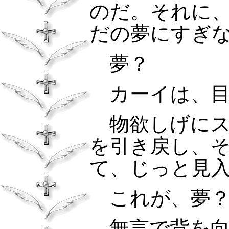
のだ。それに
だの夢にすぎ
夢？
カーイは、目
物欲しげにス
を引き戻し、
て、じっと見
これが、夢
無言で背を向