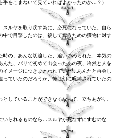
を手をこまねいて見ていればよかったのか…？）
、スルヤを取り戻す為に、必死になっていた。自ら
の中で目撃したのは、殺して奪うための獲物に対す
た時の、あんな切迫した、追いつめられた、本気の
あんた、パリで初めて出会ったあの夜、冷然と人を
のイメージにつきまとわれていた…あんたと再会し
違っていたのだろうか、俺は幻に呪縛されていたの
っとしていることができなくなって、立ちあがり、
にいられるものなら…スルヤが死なずにすむのな