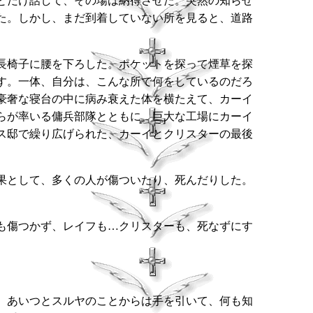
とだけ話して、その場は納得させた。突然の知らせ
た。しかし、まだ到着していない所を見ると、道路
長椅子に腰を下ろした。ポケットを探って煙草を探
す。一体、自分は、こんな所で何をしているのだろ
豪奢な寝台の中に病み衰えた体を横たえて、カーイ
らが率いる傭兵部隊とともに、巨大な工場にカーイ
ス邸で繰り広げられた、カーイとクリスターの最後
果として、多くの人が傷ついたり、死んだりした。
も傷つかず、レイフも…クリスターも、死なずにす
、あいつとスルヤのことからは手を引いて、何も知