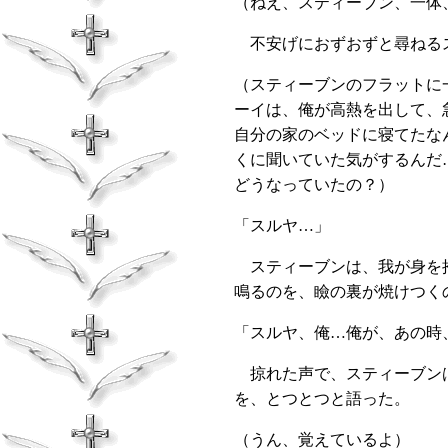
（ねえ、スティーブン、一体
不安げにおずおずと尋ねるス
（スティーブンのフラットに
ーイは、俺が高熱を出して、
自分の家のベッドに寝てたな
くに聞いていた気がするんだ
どうなっていたの？）
「スルヤ…」
スティーブンは、我が身を抱
鳴るのを、瞼の裏が焼けつく
「スルヤ、俺…俺が、あの時
掠れた声で、スティーブンは
を、とつとつと語った。
（うん、覚えているよ）