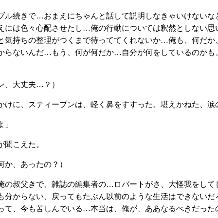
ブル続きで…おまえにちゃんと話して説明しなきゃいけないな
えには色々心配させたし…俺の行動については釈然としない思
と気持ちの整理がつくまで待っててくれないか…俺も、何だか
からないんだ…もう、何が何だか…自分が何をしているのかも
ン、大丈夫…？）
けに、スティーブンは、軽く鼻をすすった。堪えかねた、涙
よ」
が聞こえた。
何か、あったの？）
俺の叔父きで、雑誌の編集者の…ロバートがさ、大怪我をして
も分からない、戻ってもたぶん以前のような生活はできないだ
って、今も苦しんでいる…本当は、俺が、ああなるべきだった