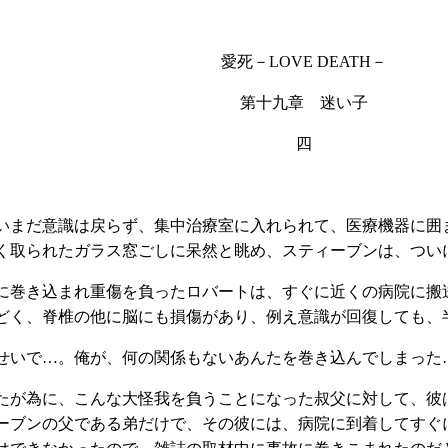
愛死－
LOVE DEATH
－
第
十九
章 迷い子
四
まだ意識は戻らず、集中治療室に入れられて、医療機器に囲
く取られたガラス窓ごしに呆然と眺め、スティーブンは、つい
巻き込まれ重傷を負ったロバートは、すぐに近くの病院に搬
どく、脊椎の他に脳にも損傷があり、例え意識が回復しても
せいで…。俺が、何の関係もないあんたを巻き込んでしまった
が為に、こんな大怪我を負うことになった叔父に対して、彼
ーブンの父である弟だけで、その彼には、病院に到着してすぐ