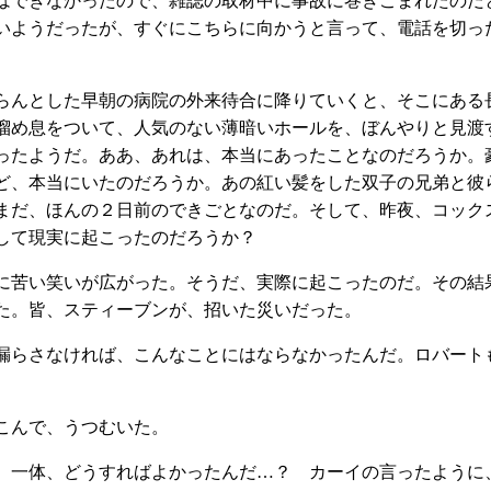
はできなかったので、雑誌の取材中に事故に巻きこまれたのだ
いようだったが、すぐにこちらに向かうと言って、電話を切っ
んとした早朝の病院の外来待合に降りていくと、そこにある
溜め息をついて、人気のない薄暗いホールを、ぼんやりと見渡
ったようだ。ああ、あれは、本当にあったことなのだろうか。
ど、本当にいたのだろうか。あの紅い髪をした双子の兄弟と彼
まだ、ほんの２日前のできごとなのだ。そして、昨夜、コック
して現実に起こったのだろうか？
苦い笑いが広がった。そうだ、実際に起こったのだ。その結
た。皆、スティーブンが、招いた災いだった。
漏らさなければ、こんなことにはならなかったんだ。ロバート
こんで、うつむいた。
、一体、どうすればよかったんだ…？ カーイの言ったように