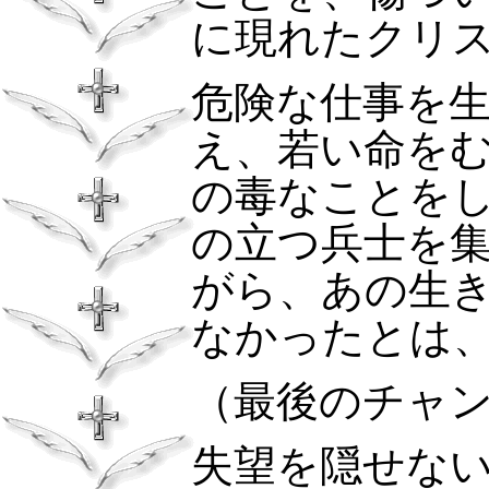
に現れたクリ
危険な仕事を
え、若い命を
の毒なことを
の立つ兵士を
がら、あの生
なかったとは
（最後のチャ
失望を隠せな