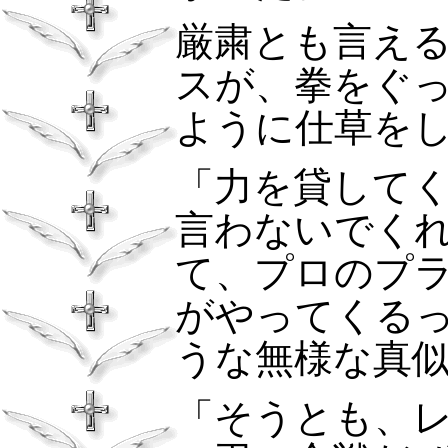
厳粛とも言え
スが、拳をぐ
ように仕草を
「力を貸して
言わないでく
て、プロのプ
がやってくる
うな無様な真
「そうとも、