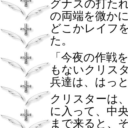
グナスの打た
の両端を微か
どこかレイフ
た。
「今夜の作戦
もないクリス
兵達は、はっ
クリスターは
に入って、中
まで来ると、