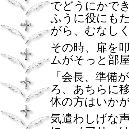
でどうにかで
ふうに役にも
がら、むなし
その時、扉を
ムがそっと部
「会長、準備
ろ、あちらに
体の方はいか
気遣わしげな