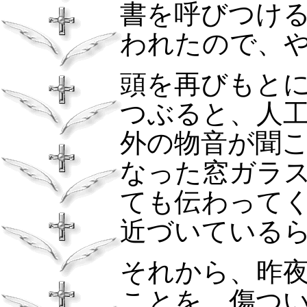
書を呼びつけ
われたので、
頭を再びもと
つぶると、人
外の物音が聞
なった窓ガラ
ても伝わって
近づいている
それから、昨
ことを、傷つ