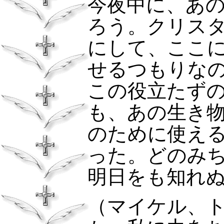
今夜中に、あ
ろう。クリス
にして、ここ
せるつもりな
この役立たず
も、あの生き
のために使え
った。どのみ
明日をも知れ
（マイケル、