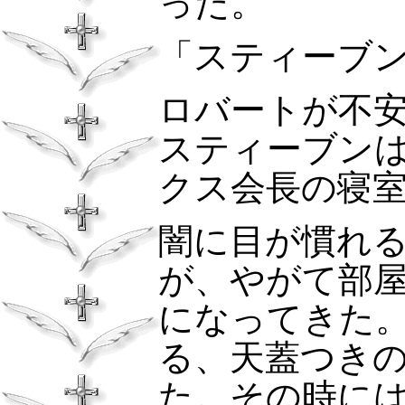
った。
「スティーブ
ロバートが不
スティーブン
クス会長の寝
闇に目が慣れ
が、やがて部
になってきた
る、天蓋つき
た。その時に