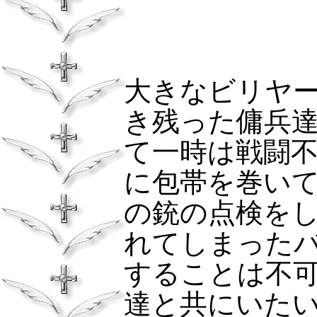
大きなビリヤ
き残った傭兵
て一時は戦闘
に包帯を巻い
の銃の点検を
れてしまった
することは不
達と共にいた