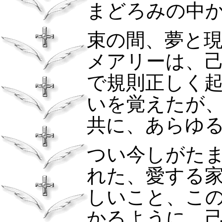
まどろみの中
束の間、夢と
メアリーは、
で規則正しく
いを覚えたが
共に、あらゆ
つい今しがた
れた、愛する
しいこと、こ
かるように、