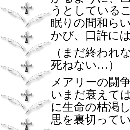
うとしている
眠りの間和ら
かび、口許に
（まだ終われ
死ねない…）
メアリーの闘
いまだ衰えて
に生命の枯渇
思を裏切って