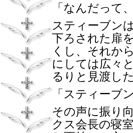
「なんだって
スティーブン
下ろされた扉
くし、それか
にしては広々
るりと見渡し
「スティーブ
その声に振り
クス会長の寝