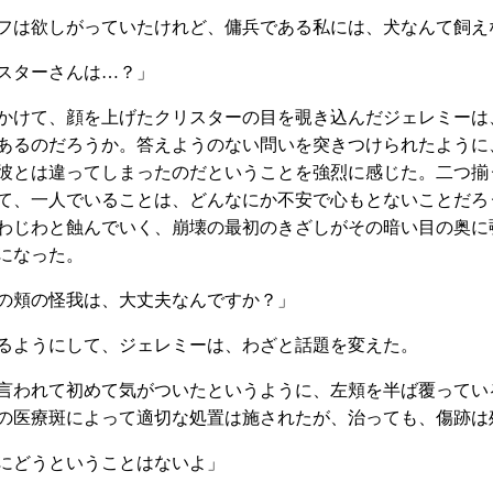
フは欲しがっていたけれど、傭兵である私には、犬なんて飼え
スターさんは…？」
かけて、顔を上げたクリスターの目を覗き込んだジェレミーは
あるのだろうか。答えようのない問いを突きつけられたように
彼とは違ってしまったのだということを強烈に感じた。二つ揃
て、一人でいることは、どんなにか不安で心もとないことだろ
わじわと蝕んでいく、崩壊の最初のきざしがその暗い目の奥に
になった。
の頬の怪我は、大丈夫なんですか？」
るようにして、ジェレミーは、わざと話題を変えた。
言われて初めて気がついたというように、左頬を半ば覆ってい
の医療斑によって適切な処置は施されたが、治っても、傷跡は
にどうということはないよ」