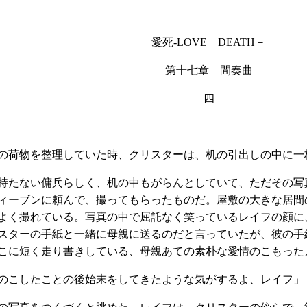
愛死‐
LOVE
DEATH
－
第十七章
間奏曲
四
の荷物を整理していた時、クリスターは、机の引出しの中に一
持たない傭兵らしく、机の中もがらんとしていて、ただその写
ィーブンに頼んで、撮ってもらったものだ。屋敷の大きな居間
よく撮れている。写真の中で屈託なく笑っているレイフの顔に
スターの手紙と一緒に母親に送るのだと言っていたが、彼の手
こに短く走り書きしている、母親あての素朴な愛情のこもった
のこしたことの後始末をしてきたような気がするよ、レイフ」