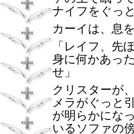
ナイフをぐっ
カーイは、息
「レイフ、先
身に何かあっ
せ」
クリスターが
メラがぐっと
が明らかにな
いるソファの