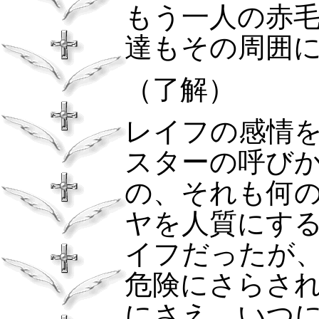
もう一人の赤
達もその周囲
（了解）
レイフの感情
スターの呼び
の、それも何
ヤを人質にす
イフだったが
危険にさらさ
にさえ、いつ