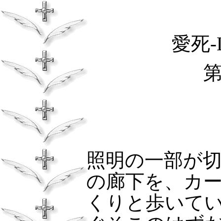
愛死‐
照明の一部が
の廊下を、カ
くりと歩いて