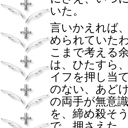
いた。
言いかえれば
められていた
こまで考える
は、ひたすら
イフを押し当
のない、あど
の両手が無意
を、締め殺そ
で、押さえた