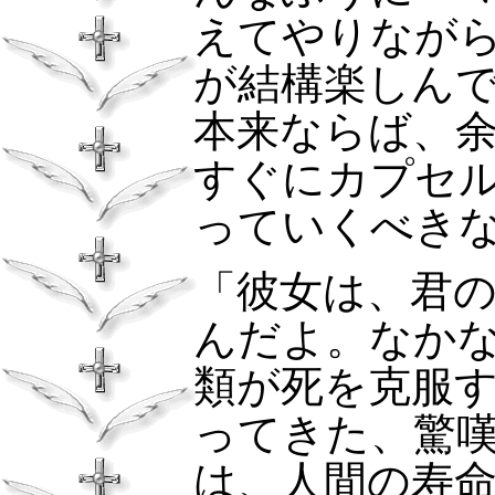
えてやりなが
が結構楽しん
本来ならば、
すぐにカプセ
っていくべき
「彼女は、君
んだよ。なか
類が死を克服
ってきた、驚
は、人間の寿