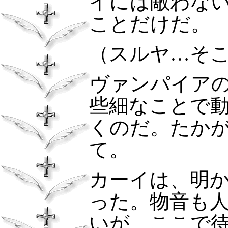
イには敵わな
ことだけだ。
（スルヤ…そ
ヴァンパイア
些細なことで
くのだ。たか
て。
カーイは、明
った。物音も
いが、ここで