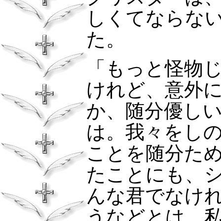
しくてならな
た。
「もっと怪物
けれど、意外
か、随分優し
は。我々をし
ことを随分た
たことにも、
んな君でなけ
うなどとは、