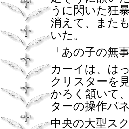
うに閃いた狂
消えて、また
いた。
「あの子の無
カーイは、は
クリスターを
かろく頷いて
ターの操作パ
中央の大型ス