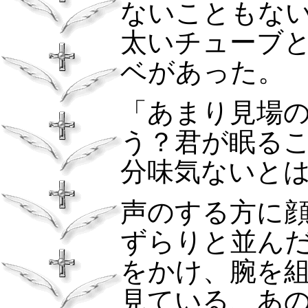
ないこともな
太いチューブ
ベがあった。
「あまり見場
う？君が眠る
分味気ないと
声のする方に
ずらりと並ん
をかけ、腕を
見ている、あ