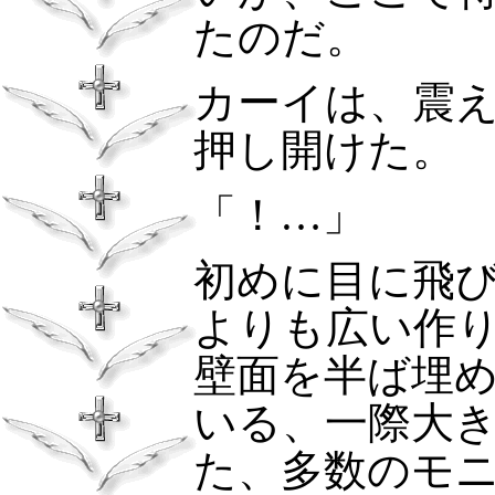
たのだ。
カーイは、震
押し開けた。
「！…」
初めに目に飛
よりも広い作
壁面を半ば埋
いる、一際大
た、多数のモ