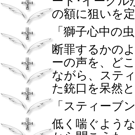
ート･イーグル
の額に狙いを
「獅子心中の
断罪するかの
ーの声を、ど
ながら、ステ
た銃口を呆然
「スティーブ
低く喘ぐよう