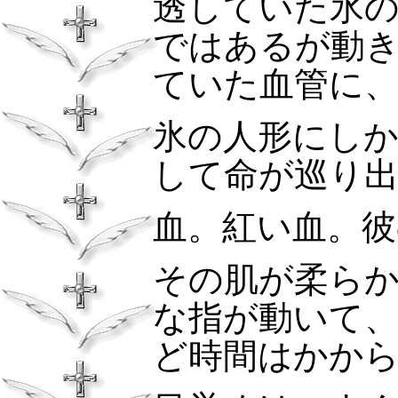
透していた氷
ではあるが動
ていた血管に
氷の人形にし
して命が巡り
血。紅い血。彼
その肌が柔ら
な指が動いて
ど時間はかか