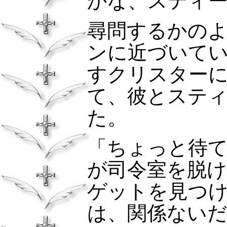
かな、スティ
尋問するかの
ンに近づいて
すクリスター
て、彼とステ
た。
「ちょっと待
が司令室を脱
ゲットを見つ
は、関係ない