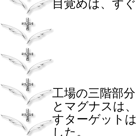
目覚めは、す
工場の三階部
とマグナスは
すターゲット
した。