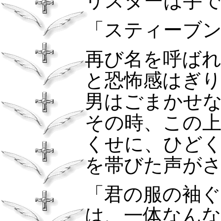
リスターは手
「スティーブ
再び名を呼ば
と恐怖感はぎ
男はごまかせ
その時、この
くせに、ひど
を帯びた声が
「君の服の袖
は、一体なん