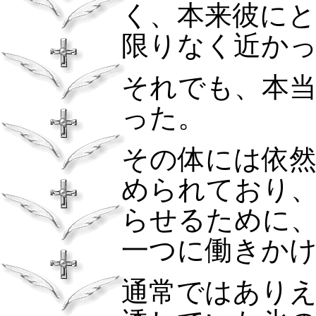
く、本来彼に
限りなく近
それでも、本
った。
その体には依
められており
らせるために
一つに働きか
通常ではあり