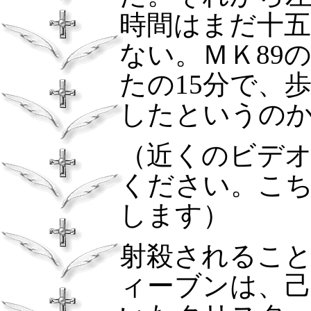
時間はまだ十
ない。ＭＫ
89
たの
15
分で、
したというの
（近くのビデ
ください。こ
します）
射殺されるこ
ィーブンは、