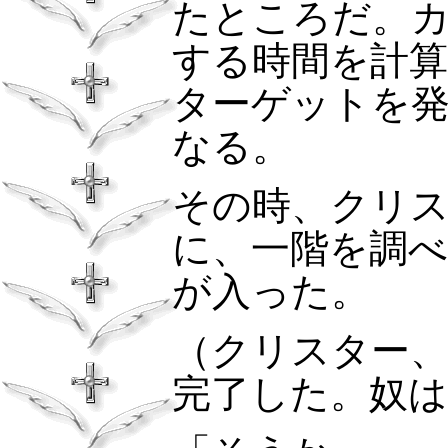
たところだ。
する時間を計
ターゲットを
なる。
その時、クリ
に、一階を調
が入った。
（クリスター
完了した。奴