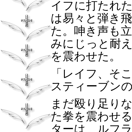
イフに打たれ
は易々と弾き
た。呻き声も
みにじっと耐
を震わせた。
「レイフ、そ
スティーブン
まだ殴り足り
た拳を震わせ
ターは、ルフ