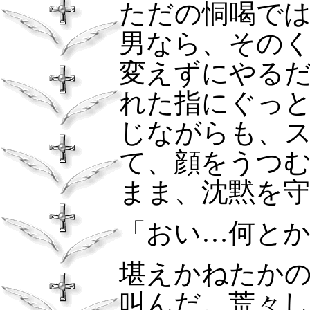
ただの恫喝で
男なら、その
変えずにやる
れた指にぐっ
じながらも、
て、顔をうつ
まま、沈黙を
「おい…何と
堪えかねたか
叫んだ。荒々