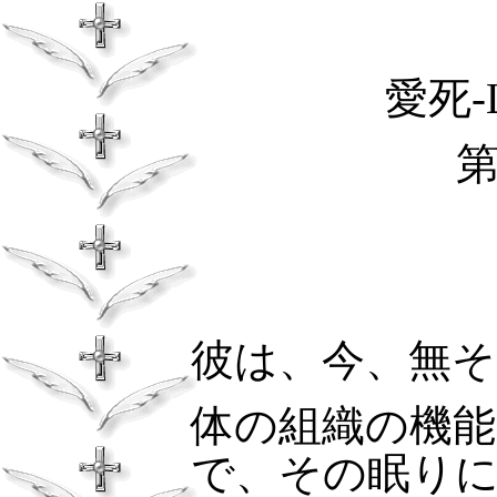
愛死‐
彼は、今、無
体の組織の機
で、その眠り