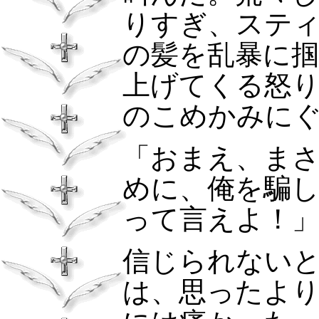
りすぎ、ステ
の髪を乱暴に
上げてくる怒
のこめかみに
「おまえ、ま
めに、俺を騙
って言えよ！
信じられない
は、思ったよ