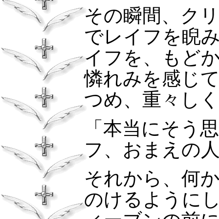
その瞬間、ク
でレイフを睨
イフを、もど
憐れみを感じ
つめ、重々し
「本当にそう
フ、おまえの
それから、何
のけるように