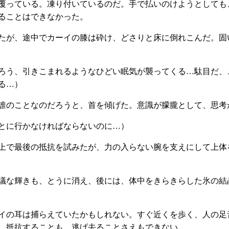
覆っている。凍り付いているのだ。手で払いのけようとしても
ることはできなかった。
たが、途中でカーイの膝は砕け、どさりと床に倒れこんだ。固
ろう、引きこまれるようなひどい眠気が襲ってくる…駄目だ、
る…）
誰のことなのだろうと、首を傾げた。意識が朦朧として、思考
とに行かなければならないのに…）
上で最後の抵抗を試みたが、力の入らない腕を支えにして上体
議な輝きも、とうに消え、後には、体中をきらきらした氷の結
イの耳は捕らえていたかもしれない。すぐ近くを歩く、人の足
、抵抗することも、逃げ去ることさえもできない。