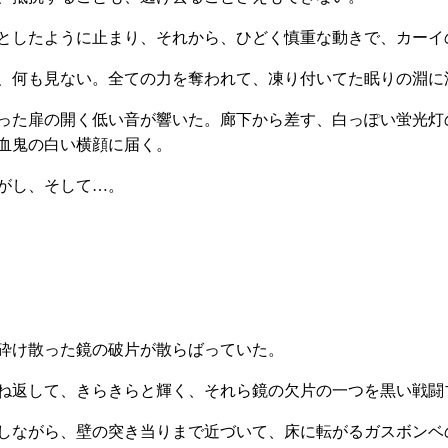
としたように止まり、それから、ひどく慎重な動きで、カーイ
、何も見ない。全ての力を奪われて、凍り付いてた眠りの淵に
った扉の開く低い音が響いた。廊下から差す、白っぽい蛍光灯
血鬼の白い横顔に届く。
音がし、そして…。
砕け散った鏡の破片が散らばっていた。
ね返して、きらきらと輝く、それら鏡の欠片の一つを黒い戦闘
しながら、壁の突き当りまで近づいて、床に転がるガスボンベ