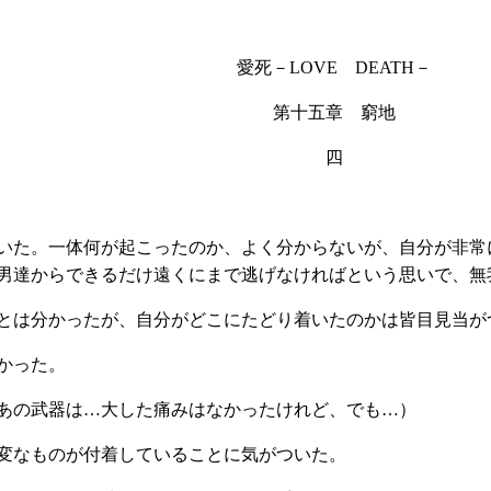
愛死－
LOVE
DEATH
－
第十五章
窮地
四
いた。一体何が起こったのか、よく分からないが、自分が非常
男達からできるだけ遠くにまで逃げなければという思いで、無
とは分かったが、自分がどこにたどり着いたのかは皆目見当が
かった。
あの武器は…大した痛みはなかったけれど、でも…）
変なものが付着していることに気がついた。