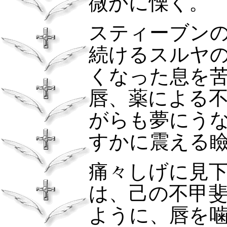
微かに慄く。
スティーブン
続けるスルヤ
くなった息を
唇、薬による
がらも夢にう
すかに震える
痛々しげに見
は、己の不甲
ように、唇を