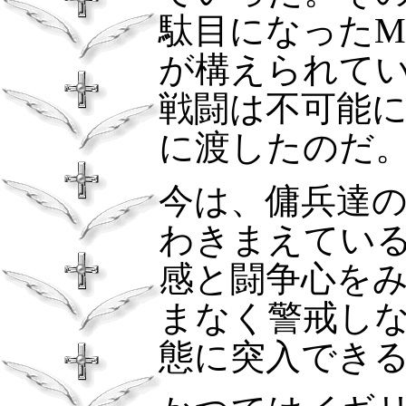
駄目になった
M
が構えられて
戦闘は不可能
に渡したのだ
今は、傭兵達
わきまえてい
感と闘争心を
まなく警戒し
態に突入でき