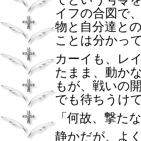
イフの合図で
物と自分達と
ことは分かっ
カーイも、レ
たまま、動か
もが、戦いの
でも待ちうけ
「何故、撃た
静かだが、よ