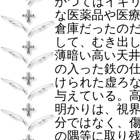
かつてはイギ
な医薬品や医
倉庫だったの
して、むき出
薄暗い高い天
の入った鉄の
けられた虚ろ
与えている。
明かりは、視
分ではなく、
の隅等に取り