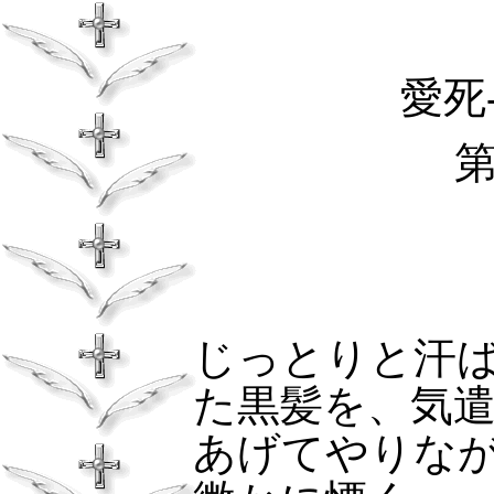
愛死
じっとりと汗
た黒髪を、気
あげてやりな