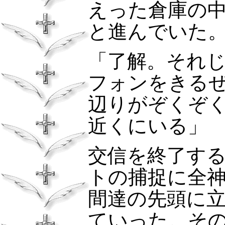
えった倉庫の
と進んでいた
「了解。それ
フォンをきる
辺りがぞくぞ
近くにいる」
交信を終了す
トの捕捉に全
間達の先頭に
ていった。そ