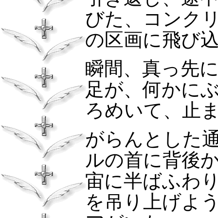
びた、コンク
の区画に飛び
瞬間、真っ先
足が、何かに
ろめいて、止
がらんとした
ルの首に背後
宙に半ばふわ
を吊り上げよ