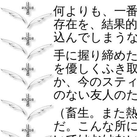
何よりも、一
存在を、結果
込んでしまう
手に握り締め
を優しくふき
か、今のステ
のない友人の
（畜生。また
だ。こんな所