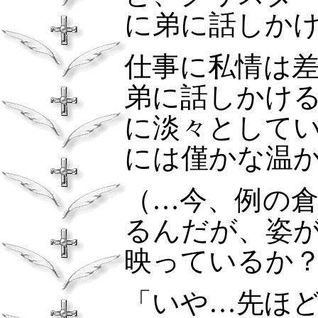
に弟に話しか
仕事に私情は
弟に話しかけ
に淡々として
には僅かな温
（…今、例の
るんだが、姿
映っているか
「いや…先ほ