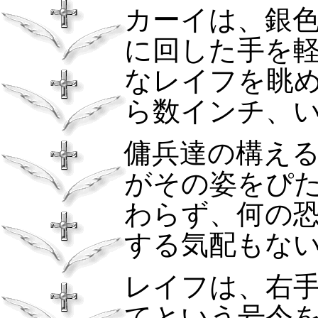
カーイは、銀
に回した手を
なレイフを眺
ら数インチ、
傭兵達の構え
がその姿をぴ
わらず、何の
する気配もな
レイフは、右
てという号令