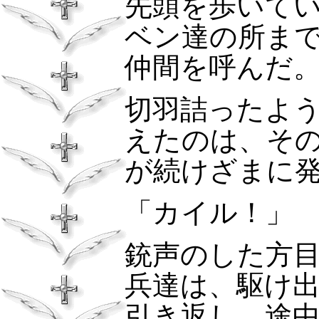
先頭を歩いて
ベン達の所ま
仲間を呼んだ
切羽詰ったよ
えたのは、そ
が続けざまに
「カイル！」
銃声のした方
兵達は、駆け
引き返し、途