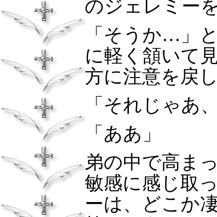
のジェレミー
「そうか…」
に軽く頷いて
方に注意を戻
「それじゃあ
「ああ」
弟の中で高ま
敏感に感じ取
ーは、どこか