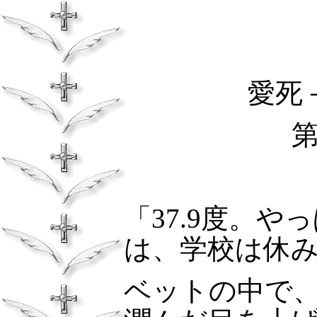
愛死
「
37.9
度。やっ
は、学校は休
ベットの中で