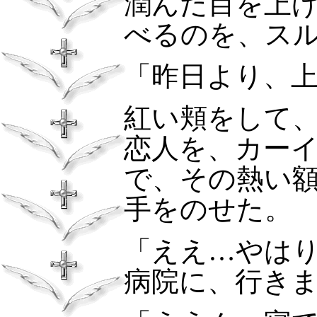
潤んだ目を上
べるのを、ス
「昨日より、
紅い頬をして
恋人を、カー
で、その熱い
手をのせた。
「ええ…やは
病院に、行き