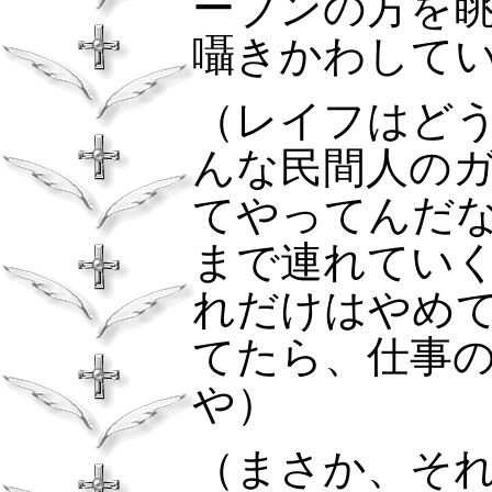
ーブンの方を
囁きかわして
（レイフはど
んな民間人の
てやってんだ
まで連れてい
れだけはやめ
てたら、仕事
や）
（まさか、そ