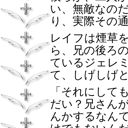
い、無敵なの
り、実際その
レイフは煙草
ら、兄の後ろ
ているジェレ
て、しげしげ
「それにして
だい？兄さん
んかするなん