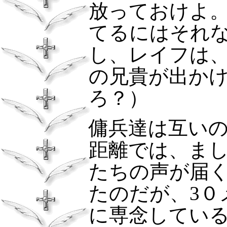
放っておけよ
てるにはそれ
し、レイフは
の兄貴が出か
ろ？）
傭兵達は互い
距離では、ま
たちの声が届
たのだが、
3
０
に専念してい