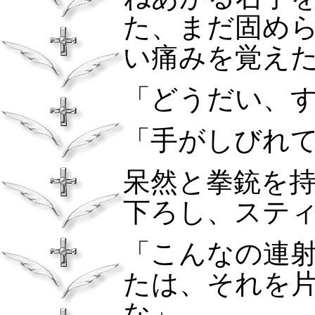
た、まだ固め
い痛みを覚え
「どうだい、
「手がしびれ
呆然と拳銃を
下ろし、ステ
「こんなの連
たは、それを
な」