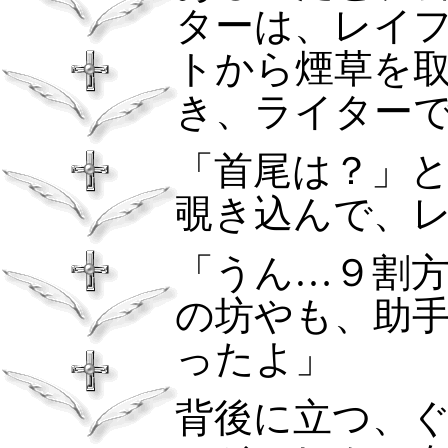
ターは、レイ
トから煙草を
き、ライター
「首尾は？」
覗き込んで、
「うん…９割
の坊やも、助
ったよ」
背後に立つ、