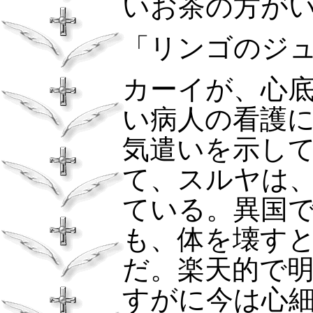
いお茶の方が
「リンゴのジ
カーイが、心
い病人の看護
気遣いを示し
て、スルヤは
ている。異国
も、体を壊す
だ。楽天的で
すがに今は心