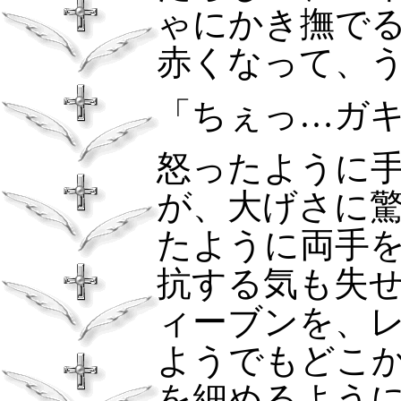
ゃにかき撫で
赤くなって、
「ちぇっ…ガ
怒ったように
が、大げさに
たように両手
抗する気も失
ィーブンを、
ようでもどこ
を細めるよう