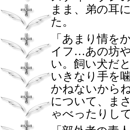
まま、弟の耳
た。
「あまり情を
イフ…あの坊
い。飼い犬だ
いきなり手を
かねないから
について、ま
ゃべったりし