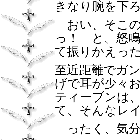
きなり腕を下
「おい、そこ
っ！」と、怒
て振りかえっ
至近距離でガ
げで耳が少々
ティーブンは
て、そんなレ
「ったく、気