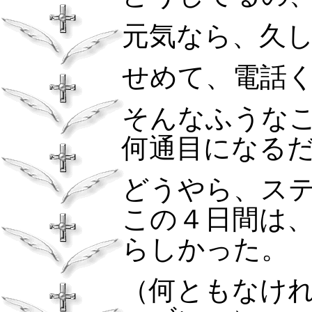
元気なら、久
せめて、電話
そんなふうな
何通目になる
どうやら、ス
この４日間は
らしかった。
（何ともなけ