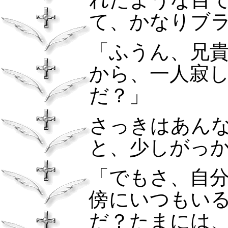
て、かなりブ
「ふうん、兄
から、一人寂
だ？」
さっきはあん
と、少しがっ
「でもさ、自
傍にいつもい
だ？たまには