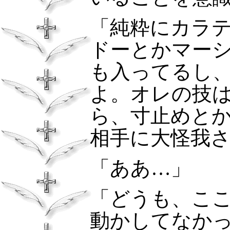
「純粋にカラ
ドーとかマー
も入ってるし
よ。オレの技
ら、寸止めと
相手に大怪我
「ああ…」
「どうも、こ
動かしてなか