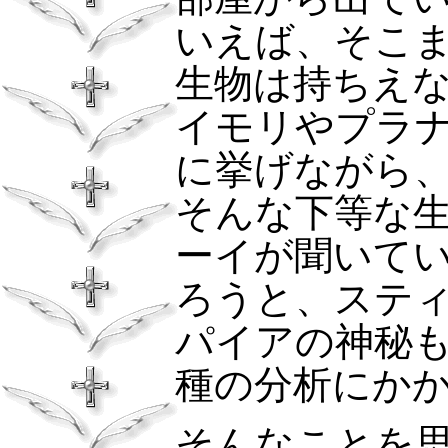
いえば、そこ
生物は持ちえ
イモリやプラ
に挙げながら
そんな下等な
ーイが聞いて
ろうと、ステ
パイアの神秘
種の分析にか
そんなことを