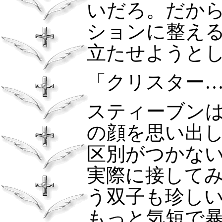
いだろ。だか
ションに整え
立たせようと
「クリスター
スティーブン
の顔を思い出
区別がつかな
実際に接して
う双子も珍し
もっと気短で