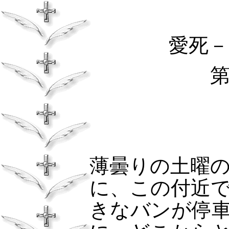
愛死－
薄曇りの土曜
に、この付近
きなバンが停