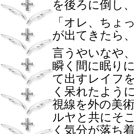
を後ろに倒し
「オレ、ちょ
が出てきたら
言うやいなや
瞬く間に眠り
て出すレイフ
く呆れたよう
視線を外の美
ルヤと共にそ
く気分が落ち