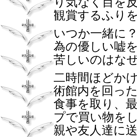
り気なく目を
観賞するふり
いつか一緒に
為の優しい嘘
苦しいのはな
二時間ほどか
術館内を回っ
食事を取り、
プで買い物を
親や友人達に