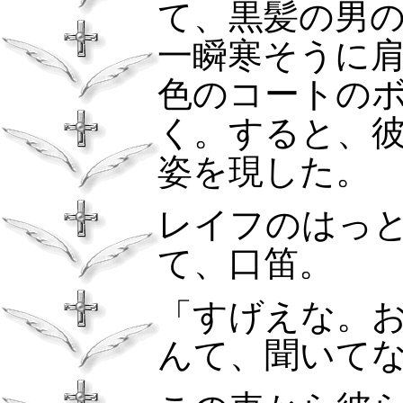
て、黒髪の男
一瞬寒そうに
色のコートの
く。すると、
姿を現した。
レイフのはっ
て、口笛。
「すげえな。
んて、聞いて