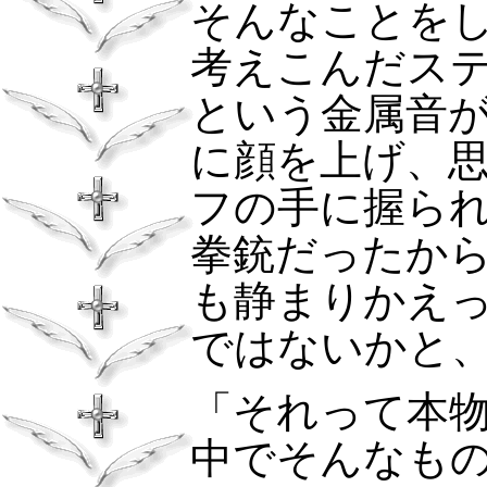
そんなことを
考えこんだス
という金属音
に顔を上げ、
フの手に握ら
拳銃だったか
も静まりかえ
ではないかと
「それって本
中でそんなも