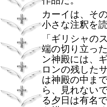
作品だ。
カーイは、そ
小さな注釈を
「ギリシャの
端の切り立っ
ン神殿には、
ロンの残した
は神殿の中ま
ら、見れない
る夕日は有名