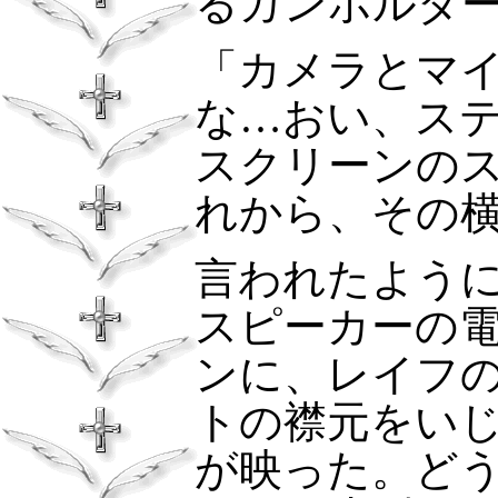
るガンホルダ
「カメラとマ
な…おい、ス
スクリーンの
れから、その
言われたよう
スピーカーの
ンに、レイフ
トの襟元をい
が映った。ど