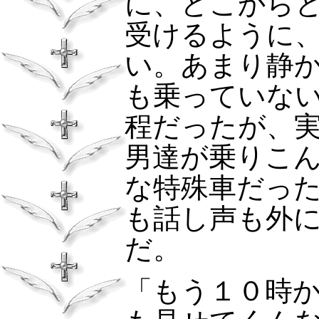
に、どこから
受けるように
い。あまり静
も乗っていな
程だったが、
男達が乗りこ
な特殊車だっ
も話し声も外
だ。
「もう１０時