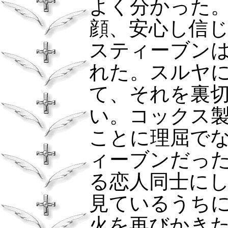
よく分かった
顔、安心し信
スティーブン
れた。スルヤ
て、それを裏
い。コックス
ことに理屈で
ィーブンだっ
る恋人同士に
見ているうち
火を再びかき