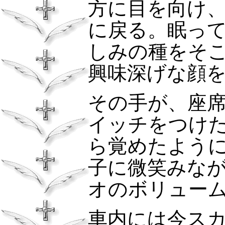
方に目を向け
に戻る。眠っ
しみの種をそ
興味深げな顔
その手が、座
イッチをつけ
ら覚めたよう
子に微笑みな
オのボリュー
車内には今ス