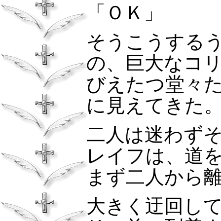
「ＯＫ」
そうこうするう
の、巨大なコ
びえたつ堂々
に見えてきた
二人は迷わず
レイフは、道
まず二人から
大きく迂回し