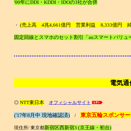
'00年にDDI・KDDI・IDOの3社が合併
(売上高 4兆4,661億円 営業利益 8,333億円 純利
・
固定回線とスマホのセット割引「auスマートバリュ
電気通
NTT東日本
◎
オフィシャルサイト
東京五輪スポンサー 
('17年8月中 現地確認済)
/
新宿区西新宿3 (京王線・初台)
現住所/ 東京都