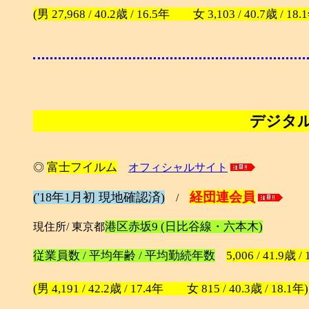
(男 27,968 / 40.2歳 / 16.5年 女 3,103 / 40.7歳 / 18.
デジタ
富士フイルム
◎
オフィシャルサイト
経団連会員
('18年1月初 現地確認済)
/
港区赤坂9 (日比谷線・六本木)
現住所/ 東京都
従業員数 / 平均年齢 / 平均勤続年数
5,006 / 41.9歳 /
(男 4,191 / 42.2歳 / 17.4年 女 815 / 40.3歳 / 18.1年)