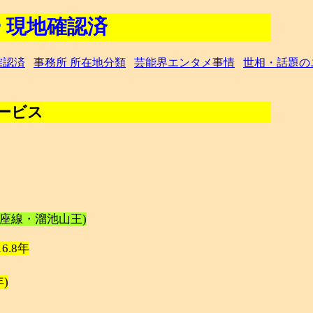
 現地確認済
確認済
事務所 所在地分類
芸能界エンタメ事情
世相・話題の
ービス
銀座線・溜池山王)
 16.8年
年)