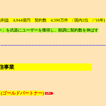
益 4,944億円 契約数 4,590万件 / 国内2位 / '16年)
ー」を武器にユーザーを獲得し、順調に契約数を伸ばす
信事業
(ゴールドパートナー)