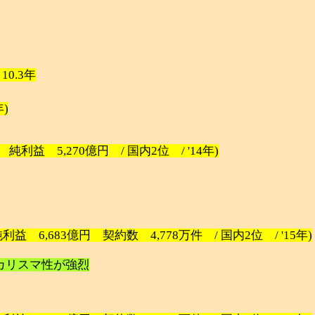
/ 10.3年
年)
純利益 5,270億円 / 国内2位 / '14年)
益 6,683億円 契約数 4,778万件 / 国内2位 / '15年)
カリスマ性が強烈