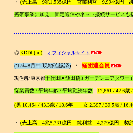
(売上高 9兆1,535億円 営業利益 9,994億円 純利
・
携帯事業に加え、固定通信やネット接続サービスも
KDDI (au)
◎
オフィシャルサイト
経団連会員
('17年8月中 現地確認済)
/
千代田区飯田橋3 ガーデンエアタワー 
現住所/ 東京都
従業員数 / 平均年齢 / 平均勤続年数
12,861 / 42.6歳 
(男 10,464 / 43.3歳 / 18.6年 女 2,397 / 39.5歳 / 16.
(売上高 4兆5,731億円 純利益 4,279億円 契約数 
・