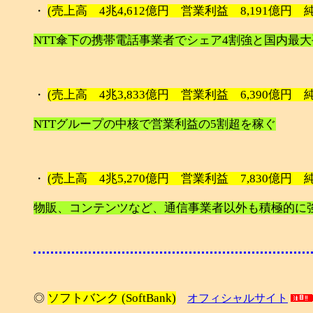
(売上高 4兆4,612億円 営業利益 8,191億円 純利
・
NTT傘下の携帯電話事業者でシェア4割強と国内最大
(売上高 4兆3,833億円 営業利益 6,390億円 純利
・
NTTグループの中核で営業利益の5割超を稼ぐ
(売上高 4兆5,270億円 営業利益 7,830億円 純利
・
物販、コンテンツなど、通信事業者以外も積極的に
ソフトバンク (SoftBank)
◎
オフィシャルサイト