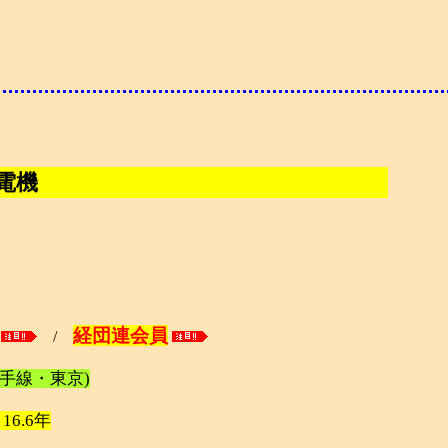
電機
経団連会員
/
山手線・東京)
/ 16.6年