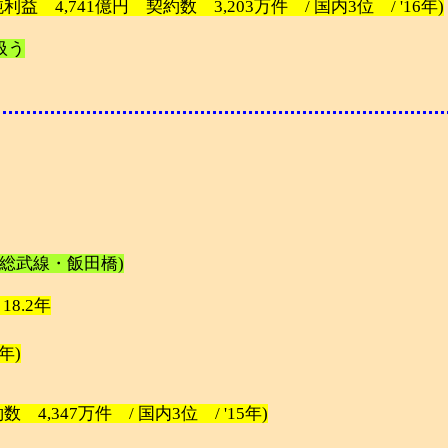
益 4,741億円 契約数 3,203万件 / 国内3位 / '16年)
扱う
(総武線・飯田橋)
/ 18.2年
4年)
4,347万件 / 国内3位 / '15年)