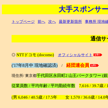
大手スポンサー
トップページ
前へ
次へ
最新更新箇所
事務所 現地
通信サ
NTTドコモ (docomo)
◎
オフィシャルサイト
経団連会員
('17年8月中 現地確認済)
/
千代田区永田町2 山王パークタワー (
現住所/ 東京都
従業員数 / 平均年齢 / 平均勤続年数
7,616 / 39.7歳 /
(男 6,046 / 40.5歳 / 17.5年 女 1,570 / 36.6歳 / 14.0