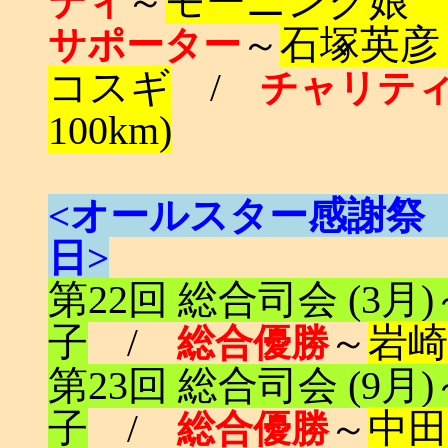
～
モーニング娘 
ティ
～
石塚英彦
サポーター
コスギ
/
チャリテ
100km)
<オールスター感謝祭 ・ TB
日>
第22回 総合司会 (3
子
/
～
岩
総合優勝
第23回 総合司会 (9
子
/
～
中田
総合優勝