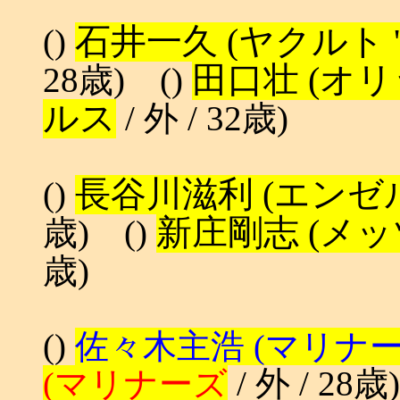
()
石井一久 (ヤクルト '
28歳) ()
田口壮 (オリッ
ルス
/ 外 / 32歳)
()
長谷川滋利 (エンゼ
歳) ()
新庄剛志 (メッ
歳)
()
佐々木主浩 (マリナ
/ 外 / 28歳)
(マリナーズ