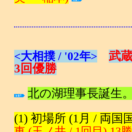
武
<大相撲 / '02年>
3回優勝
北の湖理事長誕生
(1) 初場所 (1月 / 両
東 (玉ノ井 / 1回目) 13