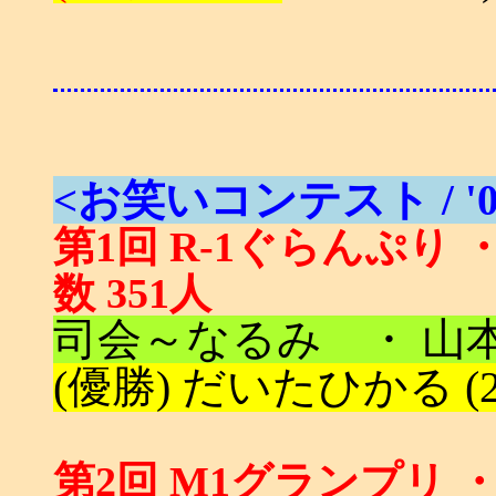
<お笑いコンテスト / '0
第1回 R-1ぐらんぷり ・ 
数 351人
司会～なるみ ・ 山
(優勝) だいたひかる (2
第2回 M1グランプリ ・ テ