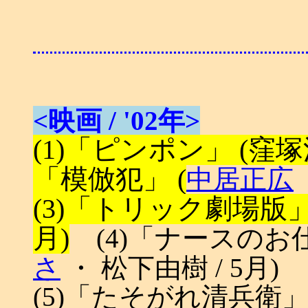
<映画 / '02年>
(1)「ピンポン」 (窪塚洋
「模倣犯」 (
中居正広
(3)「トリック劇場版」
月)
(4)「ナースのお仕
さ
・ 松下由樹 / 5月)
(5)「たそがれ清兵衛」 