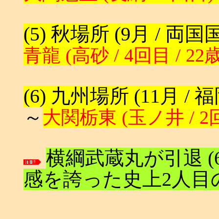
(5) 秋場所 (9月 / 両
青龍 (高砂 / 4回目 / 22
(6) 九州場所 (11月 
～
大関栃東 (玉ノ井 / 2
横綱武蔵丸が引退 (67
感を誇った史上2人目