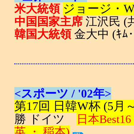
ジョージ・W・
米大統領
江沢民 (共
中国国家主席
金大中 (ｷﾑ･ﾃ
韓国大統領
<スポーツ / '02年>
第17回 日韓W杯 (5
勝 ドイツ
日本Best16
英 ・ 稲本)