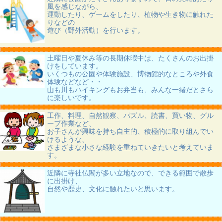
風を感じながら、
運動したり、ゲームをしたり、植物や生き物に触れた
りなどの
遊び（野外活動）を行います。
土曜日や夏休み等の長期休暇中は、たくさんのお出掛
けをしています。
いくつもの公園や体験施設、博物館的なところや外食
体験などなど・・
山も川もハイキングもお弁当も、みんな一緒だとさら
に楽しいです。
工作、料理、自然観察、パズル、読書、買い物、グル
ープ作業など、
お子さんが興味を持ち自主的、積極的に取り組んでい
けるような、
さまざまな小さな経験を重ねていきたいと考えていま
す。
近隣に寺社仏閣が多い立地なので、できる範囲で散歩
に出掛け、
自然や歴史、文化に触れたいと思います。