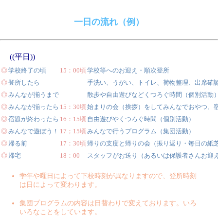
一日の流れ（例）
((平日))
◎
学校終了の頃
15：00頃
学校等へのお迎え・順次登所
◎
登所したら
手洗い、うがい、トイレ、荷物整理、出席確
◎
みんなが揃うまで
散歩や自由遊びなどくつろぐ時間（個別活動
◎
みんなが揃ったら
15：30頃
始まりの会（挨拶）をしてみんなでおやつ、
◎
宿題が終わったら
16：15頃
自由遊びやくつろぐ時間（個別活動）
◎
みんなで遊ぼう！
17；15頃
みんなで行うプログラム（集団活動）
◎
帰る前
17：30頃
帰りの支度と帰りの会（振り返り・毎日の紙
◎
帰宅
18：00
スタッフがお送り（あるいは保護者さんお迎
学年や曜日によって下校時刻が異なりますので、登所時刻
は日によって変わります。
集団プログラムの内容は日替わりで変えております。いろ
いろなことをしています。