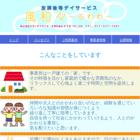
トップ
コンセプト
ご利用案内
事業者情報
公開情報
こんなことをしています
事業所は一戸建ての「家」です。
その特徴を活かし家庭的で暖かな雰囲気のなか、
リラックスして心地よく過ごす時間と空間を提供しま
す。
仲間や大人とのかかわり合いのなか、経験を通じてい
ろいろな知識や習慣が身につくよう
繰り返し丁寧に指導していきます。
自信を持って社会にかかわっていけるよう、人とのか
かわりを重視し
気を配りたいと思います。
近隣に公園がたくさんありますので、日の光にあたり