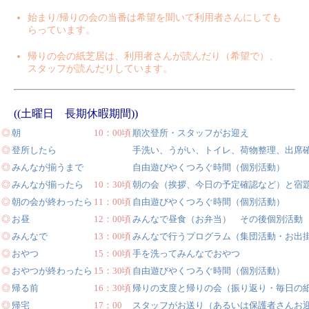
始まり/帰りの会の当番は希望を聞いて利用者さんにしても
らっています。
帰りの会の紙芝居は、利用者さんが読んだり（希望で）、
スタッフが読んだりしています。
((土曜日 長期休暇期間))
◎
朝
10：00頃
順次登所・スタッフがお迎え
◎
登所したら
手洗い、うがい、トイレ、荷物整理、出席
◎
みんなが揃うまで
自由遊びやくつろぐ時間（個別活動）
◎
みんなが揃ったら
10：30頃
朝の会（挨拶、今日の予定確認など）と宿
◎
朝の会が終わったら
11：00頃
自由遊びやくつろぐ時間（個別活動）
◎
お昼
12：00頃
みんなで昼食（お弁当） その後個別活動
◎
みんなで
13：00頃
みんなで行うプログラム（集団活動・お出
◎
おやつ
15：00頃
手を洗ってみんなでおやつ
◎
おやつが終わったら
15：30頃
自由遊びやくつろぐ時間（個別活動）
◎
帰る前
16：30頃
帰りの支度と帰りの会（振り返り・毎日の
◎
帰宅
17：00
スタッフがお送り（あるいは保護者さんお