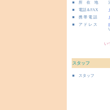
■ 所 在 地
■ 電話＆FAX
■ 携 帯 電 話
■ ア ド レ ス
い
スタッフ
■ スタッフ