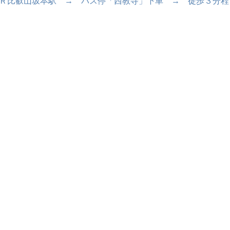
ＪＲ比叡山坂本駅 → バス停「西教寺」下車 → 徒歩３分程