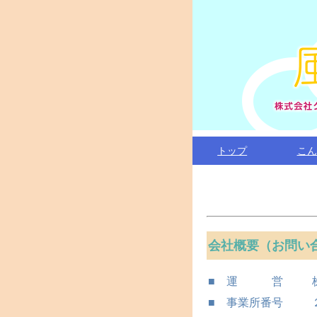
トップ
こん
会社概要（お問い
■ 運 営
■ 事業所番号