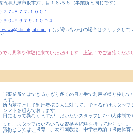
滋賀県大津市坂本六丁目１６-５８（事業所と同じです）
０７７-５７７-１００１
０９０-５６７９-１００４
fuwawa@kbe.biglobe.ne.jp
（お問い合わせの場合はクリックして
い）
つでも見学や体験に来ていただけます。上記までご連絡くださ
当事業所ではできるかぎり多くの目と手で利用者様と接して
ます。
所内基準として利用者様３人に対して、できるだけスタッフ
シフトを組んでおります。
日によって異なりますが、だいたいスタッフは7～9人体制で
また、スタッフはいろいろな資格や経験を持っております。
資格としては、保育士、幼稚園教諭、中学校教諭（保健体育