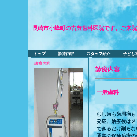
長崎市小峰町の古豊歯科医院です。ご来院
トップ
診療内容
スタッフ紹介
子ども
診療内容
診療内容
一般歯科
むし歯も歯周病も
発症、治療後はメ
できるだけ削らな
通常の保険治療の