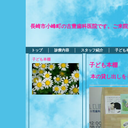
長崎市小峰町の古豊歯科医院です。ご来院
トップ
診療内容
スタッフ紹介
子ども
子ども本棚
子ども本棚
本の貸し出しを