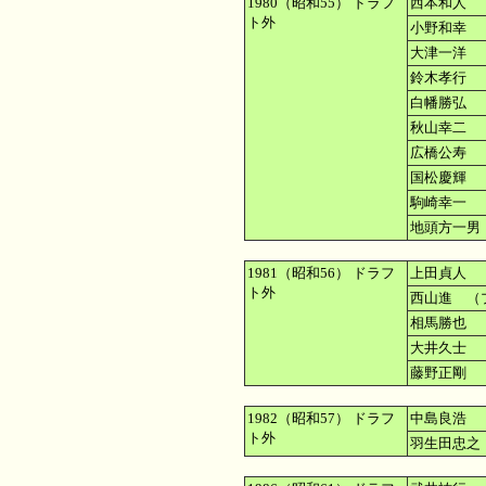
1980（昭和55） ドラフ
西本和人 
ト外
小野和幸 
大津一洋 
鈴木孝行 
白幡勝弘 
秋山幸二 
広橋公寿 
国松慶輝 
駒崎幸一 
地頭方一男
1981（昭和56） ドラフ
上田貞人 
ト外
西山進 （
相馬勝也 
大井久士 
藤野正剛 
1982（昭和57） ドラフ
中島良浩 
ト外
羽生田忠之