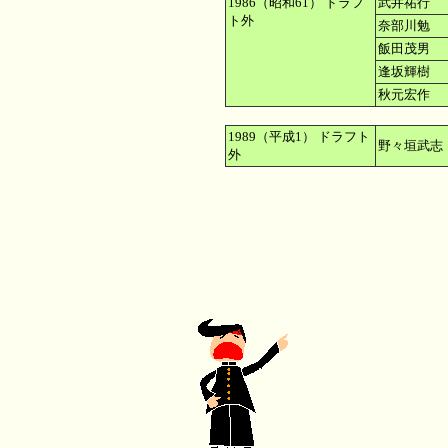
1986（昭和61） ドラフ
武井祐行 
ト外
奈部川勉 
飯田茂男 
逢坂輝樹 
秋元宏作 
1989（平成1） ドラフト
野々垣武志
外