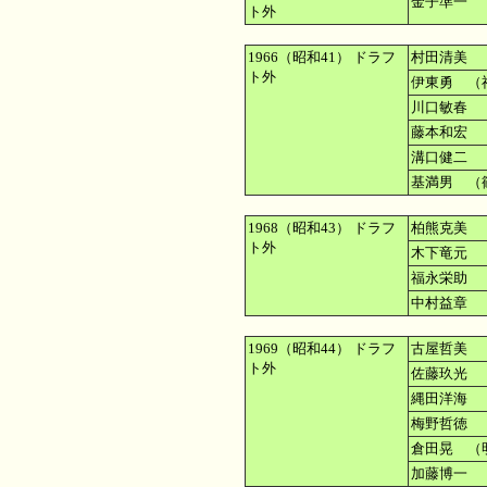
金子準一 
ト外
1966（昭和41） ドラフ
村田清美 
ト外
伊東勇 （
川口敏春 
藤本和宏 
溝口健二 
基満男 （
1968（昭和43） ドラフ
柏熊克美 
ト外
木下竜元 
福永栄助 
中村益章 
1969（昭和44） ドラフ
古屋哲美 
ト外
佐藤玖光 
縄田洋海 
梅野哲徳 
倉田晃 （
加藤博一 