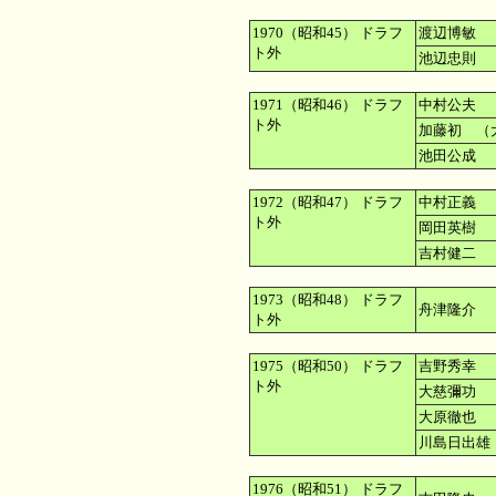
1970（昭和45） ドラフ
渡辺博敏 
ト外
池辺忠則 
1971（昭和46） ドラフ
中村公夫 
ト外
加藤初 （
池田公成 
1972（昭和47） ドラフ
中村正義 
ト外
岡田英樹 
吉村健二 
1973（昭和48） ドラフ
舟津隆介 
ト外
1975（昭和50） ドラフ
吉野秀幸 
ト外
大慈彌功 
大原徹也 
川島日出雄
1976（昭和51） ドラフ