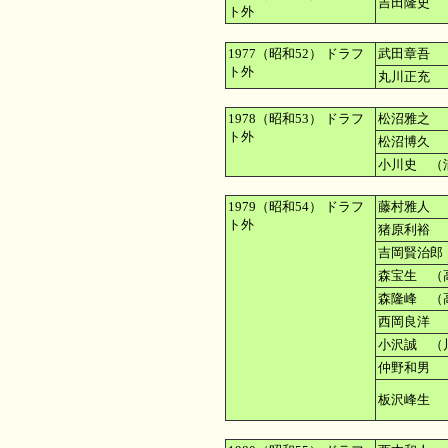
吉田隆史 
ト外
1977（昭和52） ドラフ
武田章吾 
ト外
丸川正充 
1978（昭和53） ドラフ
松沼雅之 
ト外
松沼博久 
小川史 （
1979（昭和54） ドラフ
藤村雅人 
ト外
猪原利裕 
吉岡賢治郎
森宝生 （
森隆峰 （
西岡良洋 
小沢誠 （
仲野和男 
板沢峰生 