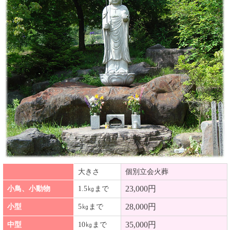
大きさ
個別立会火葬
23,000円
小鳥、小動物
1.5㎏まで
28,000円
小型
5㎏まで
35,000円
中型
10㎏まで