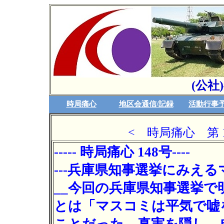
(公社
時局痛心
地区会通信/記録
活動行事
< 時局痛心 第 14
----- 時局痛心 148号----
---兵庫県知事選挙にみえるマ
__今回の兵庫県知事選挙
とは「マスコミは平気で嘘